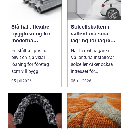
Stålhall: flexibel
Solcellsbatteri i
bygglösning för
vallentuna smart
moderna
lagring för lägre
verksamheter
elkostnader året
En stålhall pris har
När fler villaägare i
runt
blivit en självklar
Vallentuna installerar
lösning för företag
solceller växer också
som vill bygg...
intresset för
energilagring. Ett ...
05 juli 2026
05 juli 2026