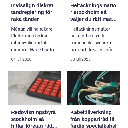
Invisalign diskret
Heltäckningsmatto
tandreglering för
r stockholm så
raka tänder
väljer du rätt matta
för hem och
Många vill ha rakare
Heltäckningsmattor
kontor
tänder men tvekar
har gjort en tydlig
inför synlig metall i
comeback i svenska
munnen. Här erbjuder
hem och lokaler. Från
Invisalign ett mod...
att ha varit starkt ...
04 juli 2026
03 juli 2026
Redovisningsbyrå
Kabeltillverkning
stockholm så
från koppartråd till
hittar företag rätt
färdig specialkabel