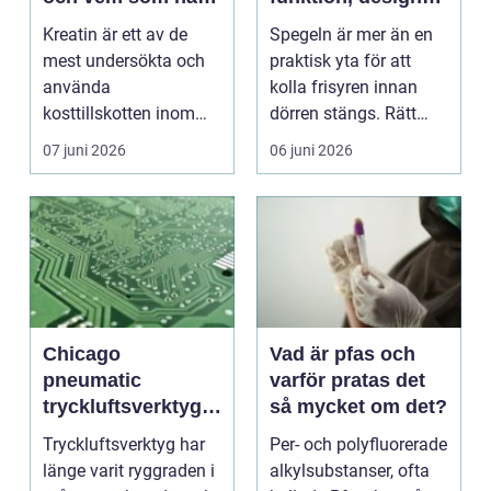
nytta av det
och smarta val
Kreatin är ett av de
Spegeln är mer än en
mest undersökta och
praktisk yta för att
använda
kolla frisyren innan
kosttillskotten inom
dörren stängs. Rätt
styrketräning och
vald spegel kan f...
07 juni 2026
06 juni 2026
idrott. Ändå...
Chicago
Vad är pfas och
pneumatic
varför pratas det
tryckluftsverktyg
så mycket om det?
för krävande
Tryckluftsverktyg har
Per- och polyfluorerade
industri
länge varit ryggraden i
alkylsubstanser, ofta