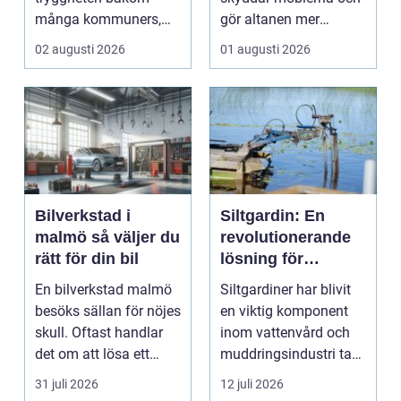
många kommuners,
gör altanen mer
privata vårdgivares
ombonad utan att
02 augusti 2026
01 augusti 2026
och ...
känna...
Bilverkstad i
Siltgardin: En
malmö så väljer du
revolutionerande
rätt för din bil
lösning för
vattenmiljöer
En bilverkstad malmö
Siltgardiner har blivit
besöks sällan för nöjes
en viktig komponent
skull. Oftast handlar
inom vattenvård och
det om att lösa ett
muddringsindustri tack
problem snabb...
vare si...
31 juli 2026
12 juli 2026