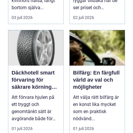
kvinnors hälsa, långt
ryggar tillbaka när de
bortom själva
ser priset och
graviditeten. Från ...
tidsåtgången för en
03 juli 2026
02 juli 2026
helreno...
Däckhotell smart
Bilfärg: En färgfull
förvaring för
värld av val och
säkrare körning
möjligheter
och enklare
Att förvara hjulen på
Att välja rätt bilfärg är
vardag
ett tryggt och
en konst lika mycket
genomtänkt sätt är
som en praktisk
avgörande både för
nödvänd...
säkerheten på vägen
01 juli 2026
01 juli 2026
och f...