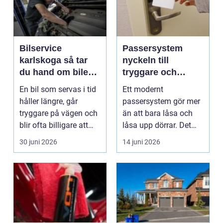
Bilservice
Passersystem
karlskoga så tar
nyckeln till
du hand om bilen
tryggare och
på rätt sätt
smidigare tillträde
En bil som servas i tid
Ett modernt
håller längre, går
passersystem gör mer
tryggare på vägen och
än att bara låsa och
blir ofta billigare att
låsa upp dörrar. Det
äga på sikt...
skapar kontroll,
30 juni 2026
14 juni 2026
trygghet...