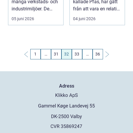
många verkstads- och
kallade Pfas, har gått
industrimiljöer. De
från att vara en relativt
används när e...
okänd...
05 juni 2026
04 juni 2026
1
…
31
32
33
…
36
Adress