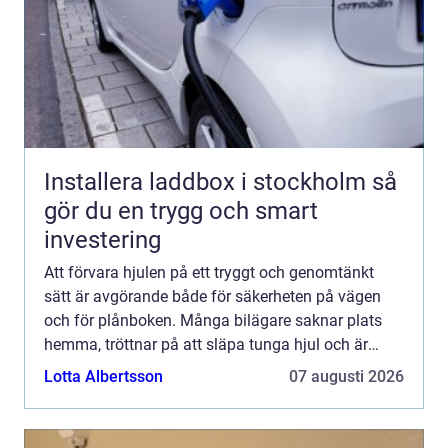
Installera laddbox i stockholm så
gör du en trygg och smart
investering
Att förvara hjulen på ett tryggt och genomtänkt
sätt är avgörande både för säkerheten på vägen
och för plånboken. Många bilägare saknar plats
hemma, tröttnar på att släpa tunga hjul och är
osäkra på hur däcken ska skötas mellan
Lotta Albertsson
07 augusti 2026
säsongerna. Där kommer...