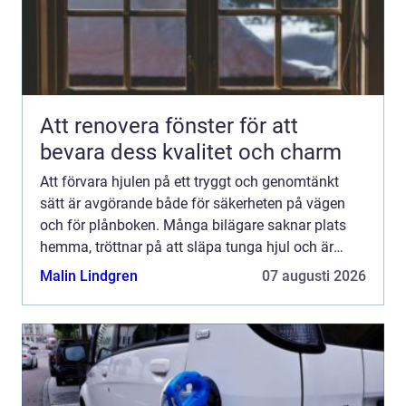
Att renovera fönster för att
bevara dess kvalitet och charm
Att förvara hjulen på ett tryggt och genomtänkt
sätt är avgörande både för säkerheten på vägen
och för plånboken. Många bilägare saknar plats
hemma, tröttnar på att släpa tunga hjul och är
osäkra på hur däcken ska skötas mellan
Malin Lindgren
07 augusti 2026
säsongerna. Där kommer...