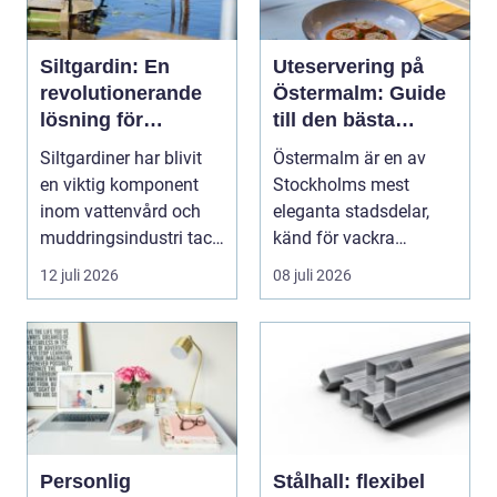
Siltgardin: En
Uteservering på
revolutionerande
Östermalm: Guide
lösning för
till den bästa
vattenmiljöer
restaurangen på
Siltgardiner har blivit
Östermalm är en av
Östermalm
en viktig komponent
Stockholms mest
inom vattenvård och
eleganta stadsdelar,
muddringsindustri tack
känd för vackra
vare si...
kvarter,...
12 juli 2026
08 juli 2026
Personlig
Stålhall: flexibel