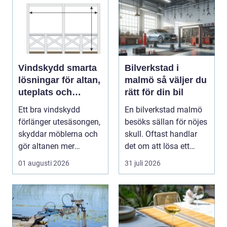
Vindskydd smarta
Bilverkstad i
lösningar för altan,
malmö så väljer du
uteplats och
rätt för din bil
uterum
Ett bra vindskydd
En bilverkstad malmö
förlänger utesäsongen,
besöks sällan för nöjes
skyddar möblerna och
skull. Oftast handlar
gör altanen mer
det om att lösa ett
ombonad utan att
problem snabb...
01 augusti 2026
31 juli 2026
känna...