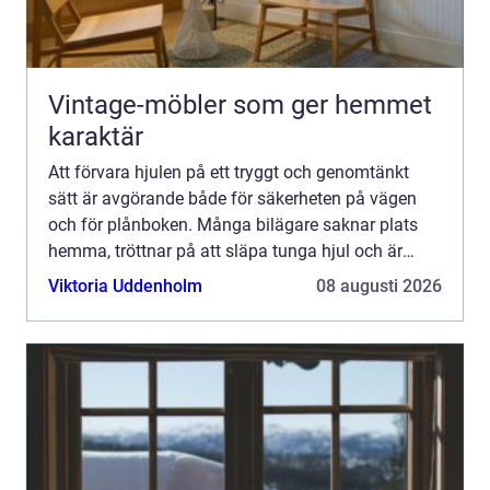
Vintage-möbler som ger hemmet
karaktär
Att förvara hjulen på ett tryggt och genomtänkt
sätt är avgörande både för säkerheten på vägen
och för plånboken. Många bilägare saknar plats
hemma, tröttnar på att släpa tunga hjul och är
osäkra på hur däcken ska skötas mellan
Viktoria Uddenholm
08 augusti 2026
säsongerna. Där kommer...