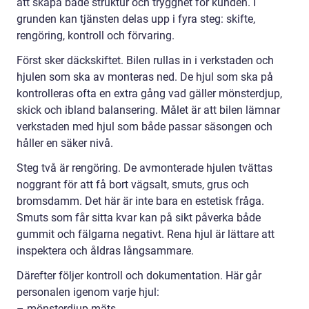
att skapa både struktur och trygghet för kunden. I
grunden kan tjänsten delas upp i fyra steg: skifte,
rengöring, kontroll och förvaring.
Först sker däckskiftet. Bilen rullas in i verkstaden och
hjulen som ska av monteras ned. De hjul som ska på
kontrolleras ofta en extra gång vad gäller mönsterdjup,
skick och ibland balansering. Målet är att bilen lämnar
verkstaden med hjul som både passar säsongen och
håller en säker nivå.
Steg två är rengöring. De avmonterade hjulen tvättas
noggrant för att få bort vägsalt, smuts, grus och
bromsdamm. Det här är inte bara en estetisk fråga.
Smuts som får sitta kvar kan på sikt påverka både
gummit och fälgarna negativt. Rena hjul är lättare att
inspektera och åldras långsammare.
Därefter följer kontroll och dokumentation. Här går
personalen igenom varje hjul:
– mönsterdjup mäts