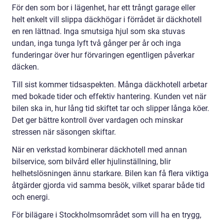
För den som bor i lägenhet, har ett trångt garage eller
helt enkelt vill slippa däckhögar i förrådet är däckhotell
en ren lättnad. Inga smutsiga hjul som ska stuvas
undan, inga tunga lyft två gånger per år och inga
funderingar över hur förvaringen egentligen påverkar
däcken.
Till sist kommer tidsaspekten. Många däckhotell arbetar
med bokade tider och effektiv hantering. Kunden vet när
bilen ska in, hur lång tid skiftet tar och slipper långa köer.
Det ger bättre kontroll över vardagen och minskar
stressen när säsongen skiftar.
När en verkstad kombinerar däckhotell med annan
bilservice, som bilvård eller hjulinställning, blir
helhetslösningen ännu starkare. Bilen kan få flera viktiga
åtgärder gjorda vid samma besök, vilket sparar både tid
och energi.
För bilägare i Stockholmsområdet som vill ha en trygg,