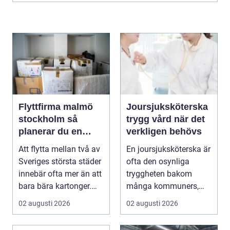
Flyttfirma malmö
Joursjuksköterska
stockholm så
trygg vård när det
planerar du en
verkligen behövs
trygg flytt mellan
Att flytta mellan två av
En joursjuksköterska är
städerna
Sveriges största städer
ofta den osynliga
innebär ofta mer än att
tryggheten bakom
bara bära kartonger.
många kommuners,
Många ...
privata vårdgivares och
02 augusti 2026
02 augusti 2026
...