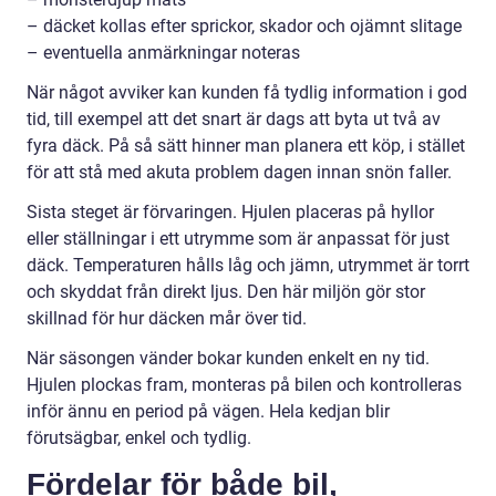
– däcket kollas efter sprickor, skador och ojämnt slitage
– eventuella anmärkningar noteras
När något avviker kan kunden få tydlig information i god
tid, till exempel att det snart är dags att byta ut två av
fyra däck. På så sätt hinner man planera ett köp, i stället
för att stå med akuta problem dagen innan snön faller.
Sista steget är förvaringen. Hjulen placeras på hyllor
eller ställningar i ett utrymme som är anpassat för just
däck. Temperaturen hålls låg och jämn, utrymmet är torrt
och skyddat från direkt ljus. Den här miljön gör stor
skillnad för hur däcken mår över tid.
När säsongen vänder bokar kunden enkelt en ny tid.
Hjulen plockas fram, monteras på bilen och kontrolleras
inför ännu en period på vägen. Hela kedjan blir
förutsägbar, enkel och tydlig.
Fördelar för både bil,