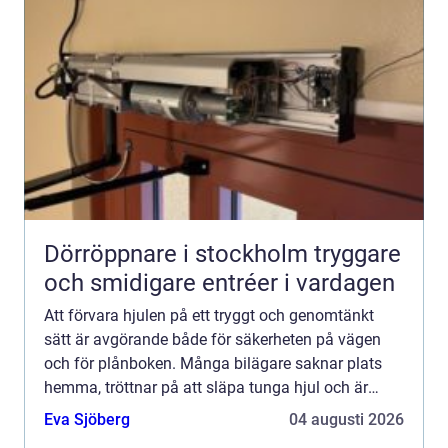
Dörröppnare i stockholm tryggare
och smidigare entréer i vardagen
Att förvara hjulen på ett tryggt och genomtänkt
sätt är avgörande både för säkerheten på vägen
och för plånboken. Många bilägare saknar plats
hemma, tröttnar på att släpa tunga hjul och är
osäkra på hur däcken ska skötas mellan
Eva Sjöberg
04 augusti 2026
säsongerna. Där kommer...