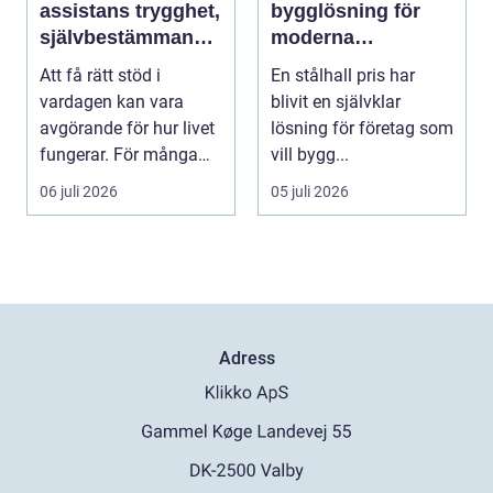
assistans trygghet,
bygglösning för
självbestämmande
moderna
och vardag på
verksamheter
Att få rätt stöd i
En stålhall pris har
egna villkor
vardagen kan vara
blivit en självklar
avgörande för hur livet
lösning för företag som
fungerar. För många
vill bygg...
människor med funkt...
06 juli 2026
05 juli 2026
Adress