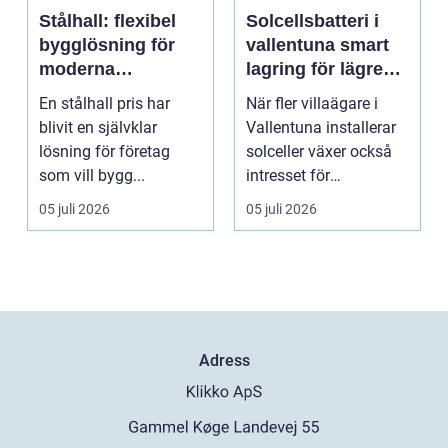
Stålhall: flexibel
Solcellsbatteri i
bygglösning för
vallentuna smart
moderna
lagring för lägre
verksamheter
elkostnader året
En stålhall pris har
När fler villaägare i
runt
blivit en självklar
Vallentuna installerar
lösning för företag
solceller växer också
som vill bygg...
intresset för
energilagring. Ett ...
05 juli 2026
05 juli 2026
Adress