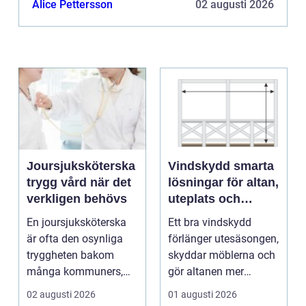
Alice Pettersson
02 augusti 2026
Joursjuksköterska
Vindskydd smarta
trygg vård när det
lösningar för altan,
verkligen behövs
uteplats och
uterum
En joursjuksköterska
Ett bra vindskydd
är ofta den osynliga
förlänger utesäsongen,
tryggheten bakom
skyddar möblerna och
många kommuners,
gör altanen mer
privata vårdgivares
ombonad utan att
02 augusti 2026
01 augusti 2026
och ...
känna...