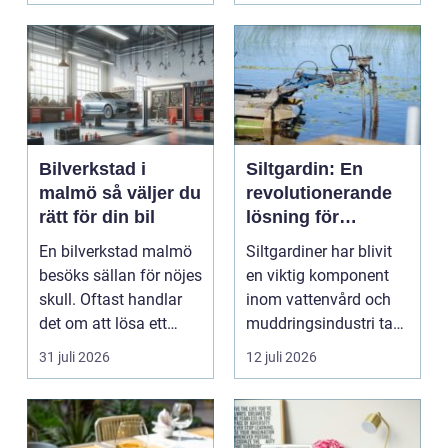
Bilverkstad i
Siltgardin: En
malmö så väljer du
revolutionerande
rätt för din bil
lösning för
vattenmiljöer
En bilverkstad malmö
Siltgardiner har blivit
besöks sällan för nöjes
en viktig komponent
skull. Oftast handlar
inom vattenvård och
det om att lösa ett
muddringsindustri tack
problem snabb...
vare si...
31 juli 2026
12 juli 2026