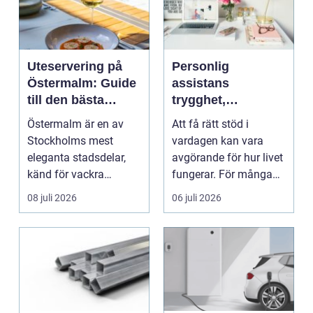
Uteservering på
Personlig
Östermalm: Guide
assistans
till den bästa
trygghet,
restaurangen på
självbestämmande
Östermalm är en av
Att få rätt stöd i
Östermalm
och vardag på
Stockholms mest
vardagen kan vara
egna villkor
eleganta stadsdelar,
avgörande för hur livet
känd för vackra
fungerar. För många
kvarter,...
människor med funkt...
08 juli 2026
06 juli 2026