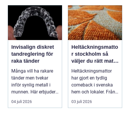
Invisalign diskret
Heltäckningsmatto
tandreglering för
r stockholm så
raka tänder
väljer du rätt matta
för hem och
Många vill ha rakare
Heltäckningsmattor
kontor
tänder men tvekar
har gjort en tydlig
inför synlig metall i
comeback i svenska
munnen. Här erbjuder
hem och lokaler. Från
Invisalign ett mod...
att ha varit starkt ...
04 juli 2026
03 juli 2026