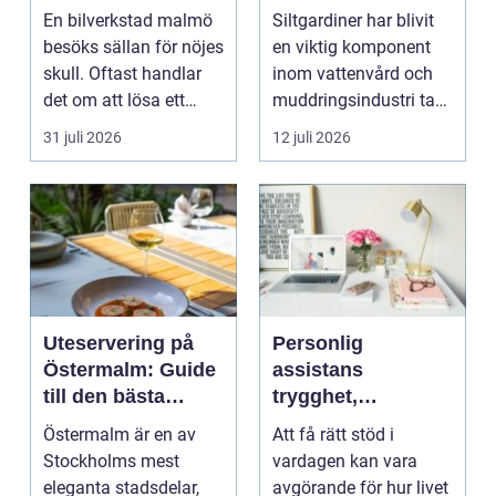
vattenmiljöer
En bilverkstad malmö
Siltgardiner har blivit
besöks sällan för nöjes
en viktig komponent
skull. Oftast handlar
inom vattenvård och
det om att lösa ett
muddringsindustri tack
problem snabb...
vare si...
31 juli 2026
12 juli 2026
Uteservering på
Personlig
Östermalm: Guide
assistans
till den bästa
trygghet,
restaurangen på
självbestämmande
Östermalm är en av
Att få rätt stöd i
Östermalm
och vardag på
Stockholms mest
vardagen kan vara
egna villkor
eleganta stadsdelar,
avgörande för hur livet