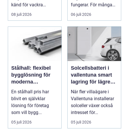
känd för vackra
fungerar. För många
kvarter,...
människor med funkt...
08 juli 2026
06 juli 2026
Stålhall: flexibel
Solcellsbatteri i
bygglösning för
vallentuna smart
moderna
lagring för lägre
verksamheter
elkostnader året
En stålhall pris har
När fler villaägare i
runt
blivit en självklar
Vallentuna installerar
lösning för företag
solceller växer också
som vill bygg...
intresset för
energilagring. Ett ...
05 juli 2026
05 juli 2026