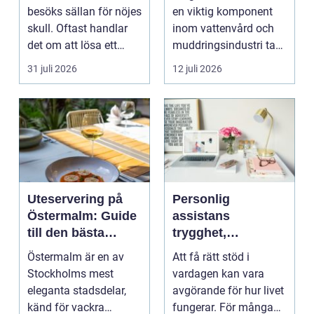
besöks sällan för nöjes
en viktig komponent
skull. Oftast handlar
inom vattenvård och
det om att lösa ett
muddringsindustri tack
problem snabb...
vare si...
31 juli 2026
12 juli 2026
Uteservering på
Personlig
Östermalm: Guide
assistans
till den bästa
trygghet,
restaurangen på
självbestämmande
Östermalm är en av
Att få rätt stöd i
Östermalm
och vardag på
Stockholms mest
vardagen kan vara
egna villkor
eleganta stadsdelar,
avgörande för hur livet
känd för vackra
fungerar. För många