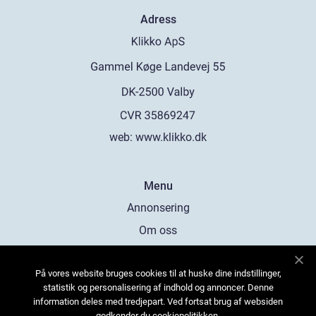
Adress
web:
www.klikko.dk
Menu
Annonsering
Om oss
Cookies
På vores website bruges cookies til at huske dine indstillinger,
Kontakta oss
statistik og personalisering af indhold og annoncer. Denne
Sitemap
information deles med tredjepart. Ved fortsat brug af websiden
godkender du cookiepolitikken.