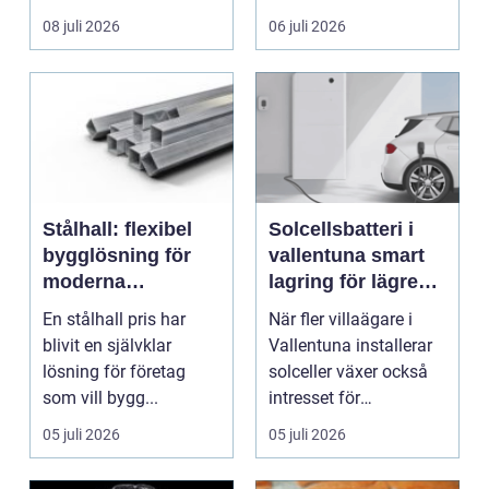
kvarter,...
människor med funkt...
08 juli 2026
06 juli 2026
Stålhall: flexibel
Solcellsbatteri i
bygglösning för
vallentuna smart
moderna
lagring för lägre
verksamheter
elkostnader året
En stålhall pris har
När fler villaägare i
runt
blivit en självklar
Vallentuna installerar
lösning för företag
solceller växer också
som vill bygg...
intresset för
energilagring. Ett ...
05 juli 2026
05 juli 2026