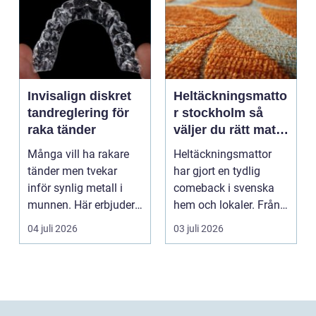
Invisalign diskret
Heltäckningsmatto
tandreglering för
r stockholm så
raka tänder
väljer du rätt matta
för hem och
Många vill ha rakare
Heltäckningsmattor
kontor
tänder men tvekar
har gjort en tydlig
inför synlig metall i
comeback i svenska
munnen. Här erbjuder
hem och lokaler. Från
Invisalign ett mod...
att ha varit starkt ...
04 juli 2026
03 juli 2026