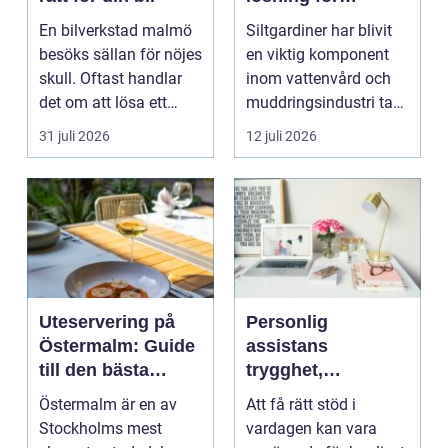
vattenmiljöer
En bilverkstad malmö
Siltgardiner har blivit
besöks sällan för nöjes
en viktig komponent
skull. Oftast handlar
inom vattenvård och
det om att lösa ett
muddringsindustri tack
problem snabb...
vare si...
31 juli 2026
12 juli 2026
Uteservering på
Personlig
Östermalm: Guide
assistans
till den bästa
trygghet,
restaurangen på
självbestämmande
Östermalm är en av
Att få rätt stöd i
Östermalm
och vardag på
Stockholms mest
vardagen kan vara
egna villkor