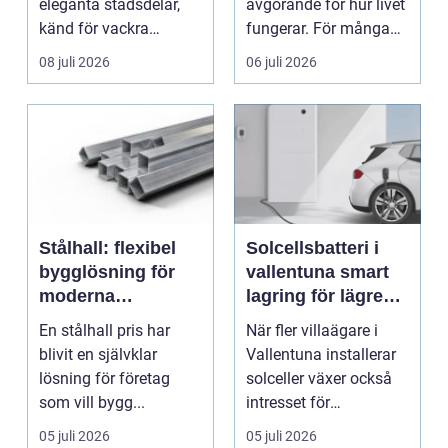
eleganta stadsdelar,
avgörande för hur livet
känd för vackra
fungerar. För många
kvarter,...
människor med funkt...
08 juli 2026
06 juli 2026
Stålhall: flexibel
Solcellsbatteri i
bygglösning för
vallentuna smart
moderna
lagring för lägre
verksamheter
elkostnader året
En stålhall pris har
När fler villaägare i
runt
blivit en självklar
Vallentuna installerar
lösning för företag
solceller växer också
som vill bygg...
intresset för
energilagring. Ett ...
05 juli 2026
05 juli 2026