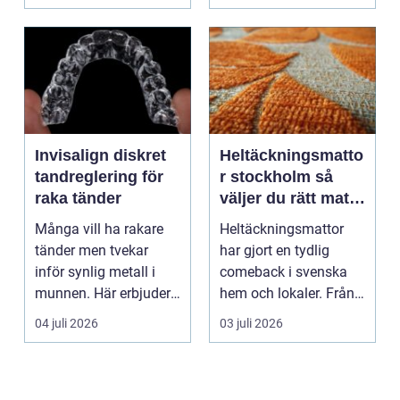
Invisalign diskret
Heltäckningsmatto
tandreglering för
r stockholm så
raka tänder
väljer du rätt matta
för hem och
Många vill ha rakare
Heltäckningsmattor
kontor
tänder men tvekar
har gjort en tydlig
inför synlig metall i
comeback i svenska
munnen. Här erbjuder
hem och lokaler. Från
Invisalign ett mod...
att ha varit starkt ...
04 juli 2026
03 juli 2026