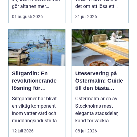
gör altanen mer
det om att lösa ett
ombonad utan att
problem snabb...
01 augusti 2026
31 juli 2026
känna...
Siltgardin: En
Uteservering på
revolutionerande
Östermalm: Guide
lösning för
till den bästa
vattenmiljöer
restaurangen på
Siltgardiner har blivit
Östermalm är en av
Östermalm
en viktig komponent
Stockholms mest
inom vattenvård och
eleganta stadsdelar,
muddringsindustri tack
känd för vackra
vare si...
kvarter,...
12 juli 2026
08 juli 2026