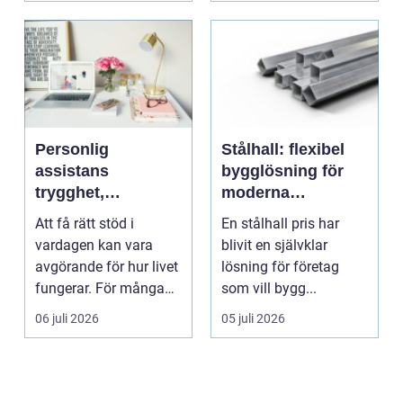
Personlig
Stålhall: flexibel
assistans
bygglösning för
trygghet,
moderna
självbestämmande
verksamheter
Att få rätt stöd i
En stålhall pris har
och vardag på
vardagen kan vara
blivit en självklar
egna villkor
avgörande för hur livet
lösning för företag
fungerar. För många
som vill bygg...
människor med funkt...
06 juli 2026
05 juli 2026