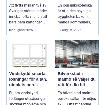
trygg flytt mellan
Att flytta mellan två av
En joursjuksköterska
städerna
Sveriges största städer
är ofta den osynliga
innebär ofta mer än att
tryggheten bakom
bara bära kartonger.
många kommuners,
Många ...
privata vårdgivares
02 augusti 2026
02 augusti 2026
och ...
Vindskydd smarta
Bilverkstad i
lösningar för altan,
malmö så väljer du
uteplats och
rätt för din bil
uterum
Ett bra vindskydd
En bilverkstad malmö
förlänger utesäsongen,
besöks sällan för nöjes
skyddar möblerna och
skull. Oftast handlar