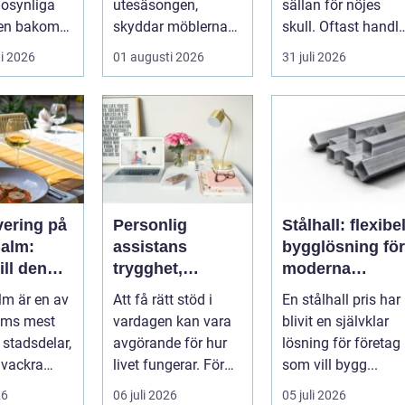
 osynliga
utesäsongen,
sällan för nöjes
ten bakom
skyddar möblerna
skull. Oftast handl
ommuners,
och gör altanen mer
det om att lösa ett
i 2026
01 augusti 2026
31 juli 2026
vårdgivares
ombonad utan att
problem snabb...
känna...
vering på
Personlig
Stålhall: flexibe
alm:
assistans
bygglösning för
ill den
trygghet,
moderna
självbestämman
verksamheter
m är en av
Att få rätt stöd i
En stålhall pris har
rangen på
de och vardag
lms mest
vardagen kan vara
blivit en självklar
malm
på egna villkor
 stadsdelar,
avgörande för hur
lösning för företag
 vackra
livet fungerar. För
som vill bygg...
många människor
26
06 juli 2026
05 juli 2026