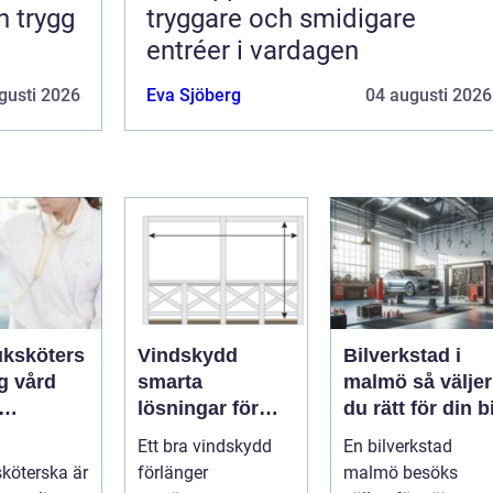
tryggare och smidigare
entréer i vardagen
gusti 2026
Eva Sjöberg
04 augusti 2026
uksköters
Vindskydd
Bilverkstad i
smarta
malmö så väljer
lösningar för
du rätt för din bi
en
altan, uteplats
Ett bra vindskydd
En bilverkstad
s
och uterum
sköterska är
förlänger
malmö besöks