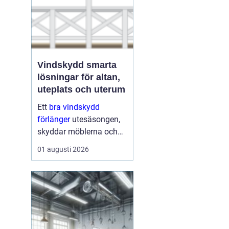
Vindskydd smarta
lösningar för altan,
uteplats och uterum
Ett
bra vindskydd
förlänger
utesäsongen,
skyddar möblerna och
gör altanen mer
01 augusti 2026
ombonad utan att
kännas instängd. Många
upptäcker att ett
genomtänkt vindskydd
kan ge nästan samma
känsla som...