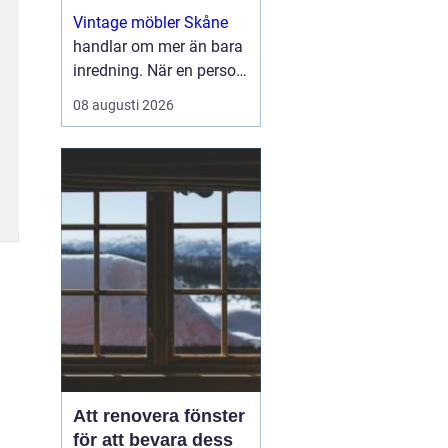
Vintage möbler Skåne
handlar om mer än bara
inredning. När en person
väljer en äldre stol, ett
08 augusti 2026
sidobord i teak eller en
tidstypisk taklampa,
välje...
Att renovera fönster
för att bevara dess