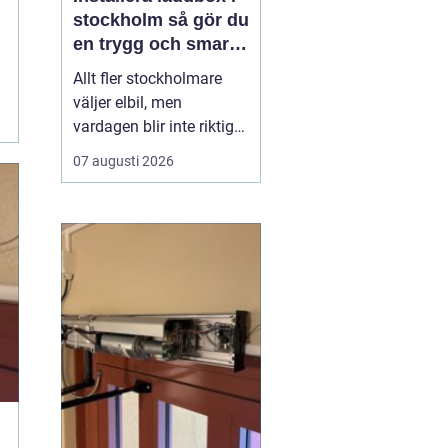
stockholm så gör du
en trygg och smart
investering
Allt fler stockholmare
väljer elbil, men
vardagen blir inte riktigt
smidig förrän
07 augusti 2026
laddningen fungerar
enkelt hemma, i
föreningen eller på
jobbet.
Att installera
laddbox Stockholm
handlar
inte bar...