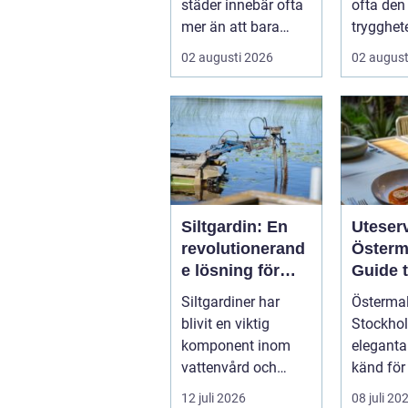
städer innebär ofta
ofta den
mer än att bara
trygghe
bära kartonger.
många k
02 augusti 2026
02 august
Många ...
privata 
och ...
Siltgardin: En
Uteser
revolutionerand
Österm
e lösning för
Guide t
vattenmiljöer
bästa
Siltgardiner har
Östermal
restau
blivit en viktig
Stockho
Öster
komponent inom
eleganta
vattenvård och
känd för
muddringsindustri
kvarter,...
12 juli 2026
08 juli 20