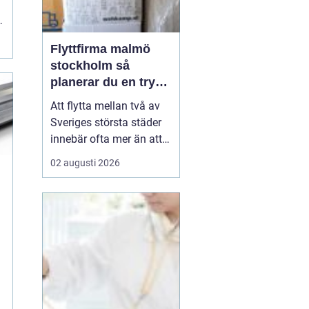
ar
Flyttfirma malmö
stockholm så
planerar du en trygg
flytt mellan städerna
Att flytta mellan två av
Sveriges största städer
innebär ofta mer än att
bara bära kartonger.
02 augusti 2026
l
Många ska samordna
jobb, skola, nytt boende
och ibland även
magasinering av möbler.
Med rätt planering och
en pålitlig flyttpartner
kan flytten mellan
Malmö...