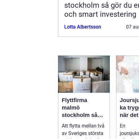
stockholm så gör du en trygg
och smart investering
Lotta Albertsson
07 au
Flyttfirma
Joursj
malmö
ka trygg vård
stockholm så
när det
planerar du en
verklig
Att flytta mellan två
En
trygg flytt
behöv
av Sveriges största
joursjuk
mellan städerna