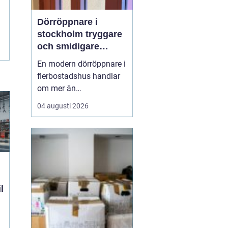
Dörröppnare i
stockholm tryggare
och smidigare
entréer i vardagen
En modern dörröppnare i
flerbostadshus handlar
om mer än
bekvämlighet. Rätt
04 augusti 2026
lösning ökar
tillgängligheten, minskar
slitaget på dörrar och
skapar en tryggare
vardag för både boende
och besökare. När
många människor
l
passerar samma entré
varje dag blir ...