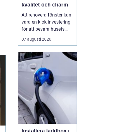
kvalitet och charm
Att renovera fönster kan
vara en klok investering
för att bevara husets
ursprungliga charm
07 augusti 2026
samtidigt som man ökar
energieffektiviteten.
Göteborgs Fönster är ett
företag med lång
erfarenhet av att
renovera och ...
Installera laddbox i