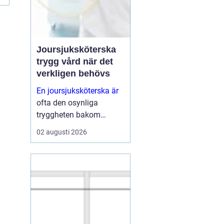
Joursjuksköterska
trygg vård när det
verkligen behövs
En joursjuksköterska är
ofta den osynliga
tryggheten bakom
många kommuners,
02 augusti 2026
privata vårdgivares och
boendens verksamhet.
När ordinarie
vårdcentraler har stängt,
hemtjänsten behöver
stöd eller personal på ett
äldreb...