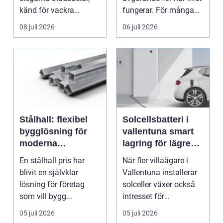
känd för vackra
fungerar. För många
kvarter,...
människor med funkt...
08 juli 2026
06 juli 2026
Stålhall: flexibel
Solcellsbatteri i
bygglösning för
vallentuna smart
moderna
lagring för lägre
verksamheter
elkostnader året
En stålhall pris har
När fler villaägare i
runt
blivit en självklar
Vallentuna installerar
lösning för företag
solceller växer också
som vill bygg...
intresset för
energilagring. Ett ...
05 juli 2026
05 juli 2026