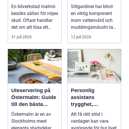
vattenmiljöer
En bilverkstad malmö
Siltgardiner har blivit
besöks sällan för nöjes
en viktig komponent
skull. Oftast handlar
inom vattenvård och
det om att lösa ett
muddringsindustri tack
problem snabb...
vare si...
31 juli 2026
12 juli 2026
Uteservering på
Personlig
Östermalm: Guide
assistans
till den bästa
trygghet,
restaurangen på
självbestämmande
Östermalm är en av
Att få rätt stöd i
Östermalm
och vardag på
Stockholms mest
vardagen kan vara
egna villkor
eleganta stadsdelar,
avgörande för hur livet