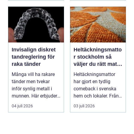
Invisalign diskret
Heltäckningsmatto
tandreglering för
r stockholm så
raka tänder
väljer du rätt matta
för hem och
Många vill ha rakare
Heltäckningsmattor
kontor
tänder men tvekar
har gjort en tydlig
inför synlig metall i
comeback i svenska
munnen. Här erbjuder
hem och lokaler. Från
Invisalign ett mod...
att ha varit starkt ...
04 juli 2026
03 juli 2026