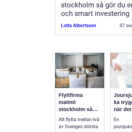
stockholm så gör du en trygg
och smart investering
Lotta Albertsson
07 au
Flyttfirma
Joursj
malmö
ka trygg vård
stockholm så
när det
planerar du en
verklig
Att flytta mellan två
En
trygg flytt
behöv
av Sveriges största
joursjuk
mellan städerna