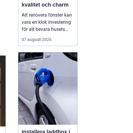
kvalitet och charm
Att renovera fönster kan
vara en klok investering
för att bevara husets
ursprungliga charm
07 augusti 2026
samtidigt som man ökar
energieffektiviteten.
Göteborgs Fönster är ett
företag med lång
erfarenhet av att
renovera och ...
Installera laddbox i