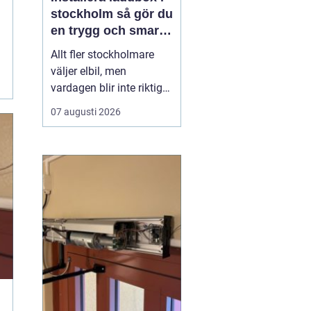
stockholm så gör du
en trygg och smart
investering
Allt fler stockholmare
väljer elbil, men
vardagen blir inte riktigt
smidig förrän
07 augusti 2026
laddningen fungerar
enkelt hemma, i
föreningen eller på
jobbet.
Att installera
laddbox Stockholm
handlar
inte bar...