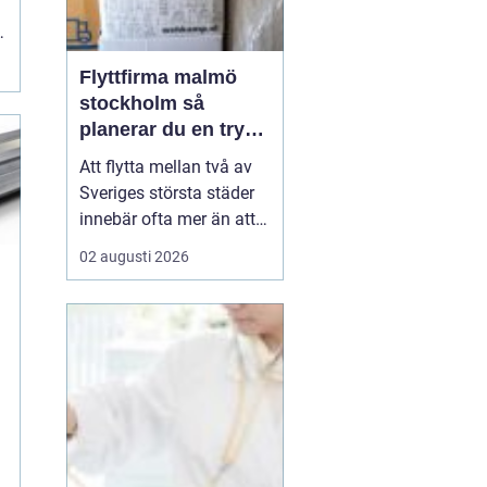
ar
Flyttfirma malmö
stockholm så
planerar du en trygg
flytt mellan städerna
Att flytta mellan två av
Sveriges största städer
innebär ofta mer än att
bara bära kartonger.
02 augusti 2026
l
Många ska samordna
jobb, skola, nytt boende
och ibland även
magasinering av möbler.
Med rätt planering och
en pålitlig flyttpartner
kan flytten mellan
Malmö...