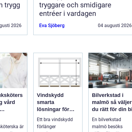
tryggare och smidigare
entréer i vardagen
gusti 2026
Eva Sjöberg
04 augusti 2026
uksköters
Vindskydd
Bilverkstad i
smarta
malmö så väljer
lösningar för
du rätt för din bi
en
altan, uteplats
Ett bra vindskydd
En bilverkstad
s
och uterum
sköterska är
förlänger
malmö besöks