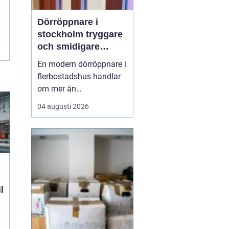
Dörröppnare i
stockholm tryggare
och smidigare
entréer i vardagen
En modern dörröppnare i
flerbostadshus handlar
om mer än
bekvämlighet. Rätt
04 augusti 2026
lösning ökar
tillgängligheten, minskar
slitaget på dörrar och
skapar en tryggare
vardag för både boende
och besökare. När
många människor
l
passerar samma entré
varje dag blir ...