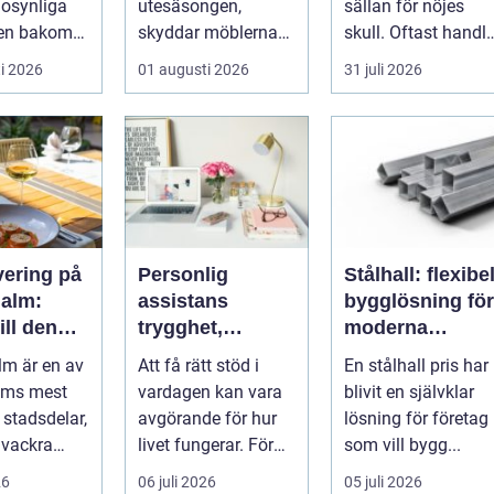
 osynliga
utesäsongen,
sällan för nöjes
ten bakom
skyddar möblerna
skull. Oftast handl
ommuners,
och gör altanen mer
det om att lösa ett
i 2026
01 augusti 2026
31 juli 2026
vårdgivares
ombonad utan att
problem snabb...
känna...
vering på
Personlig
Stålhall: flexibe
alm:
assistans
bygglösning för
ill den
trygghet,
moderna
självbestämman
verksamheter
m är en av
Att få rätt stöd i
En stålhall pris har
rangen på
de och vardag
lms mest
vardagen kan vara
blivit en självklar
malm
på egna villkor
 stadsdelar,
avgörande för hur
lösning för företag
 vackra
livet fungerar. För
som vill bygg...
många människor
26
06 juli 2026
05 juli 2026