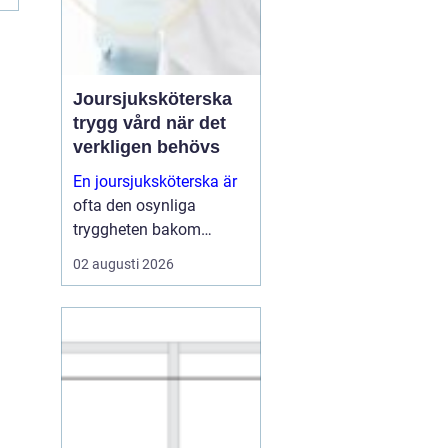
Joursjuksköterska
trygg vård när det
verkligen behövs
En joursjuksköterska är
ofta den osynliga
tryggheten bakom
många kommuners,
02 augusti 2026
privata vårdgivares och
boendens verksamhet.
När ordinarie
vårdcentraler har stängt,
hemtjänsten behöver
stöd eller personal på ett
äldreb...