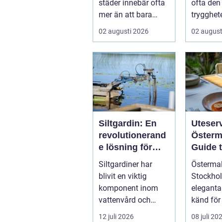
städer innebär ofta
ofta den
mer än att bara
trygghe
bära kartonger.
många k
02 augusti 2026
02 august
Många ...
privata 
och ...
Siltgardin: En
Uteser
revolutionerand
Österm
e lösning för
Guide t
vattenmiljöer
bästa
Siltgardiner har
Östermal
restau
blivit en viktig
Stockho
Öster
komponent inom
eleganta
vattenvård och
känd för
muddringsindustri
kvarter,...
12 juli 2026
08 juli 20