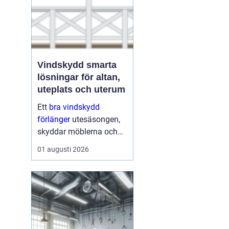
Vindskydd smarta
lösningar för altan,
uteplats och uterum
Ett
bra vindskydd
förlänger
utesäsongen,
skyddar möblerna och
gör altanen mer
01 augusti 2026
ombonad utan att
kännas instängd. Många
upptäcker att ett
genomtänkt vindskydd
kan ge nästan samma
känsla som...