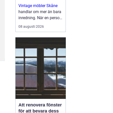
Vintage möbler Skåne
handlar om mer än bara
inredning. När en person
väljer en äldre stol, ett
08 augusti 2026
sidobord i teak eller en
tidstypisk taklampa,
välje...
Att renovera fönster
för att bevara dess