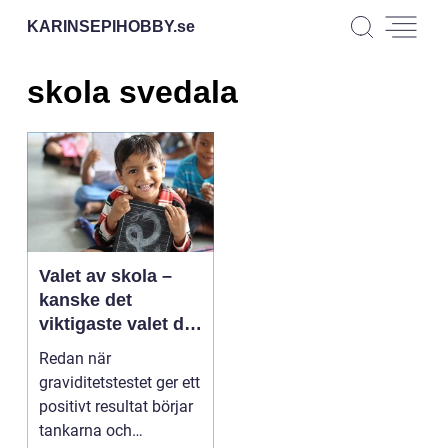
KARINSEPIHOBBY.
se
skola svedala
Valet av skola –
kanske det
viktigaste valet du
gör för dina barn
Redan när
graviditetstestet ger ett
positivt resultat börjar
tankarna och