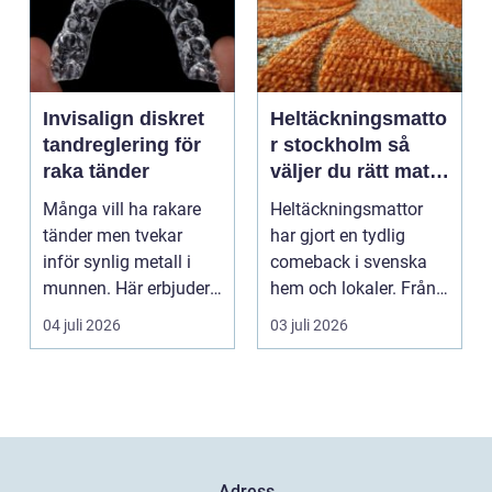
Invisalign diskret
Heltäckningsmatto
tandreglering för
r stockholm så
raka tänder
väljer du rätt matta
för hem och
Många vill ha rakare
Heltäckningsmattor
kontor
tänder men tvekar
har gjort en tydlig
inför synlig metall i
comeback i svenska
munnen. Här erbjuder
hem och lokaler. Från
Invisalign ett mod...
att ha varit starkt ...
04 juli 2026
03 juli 2026
Adress