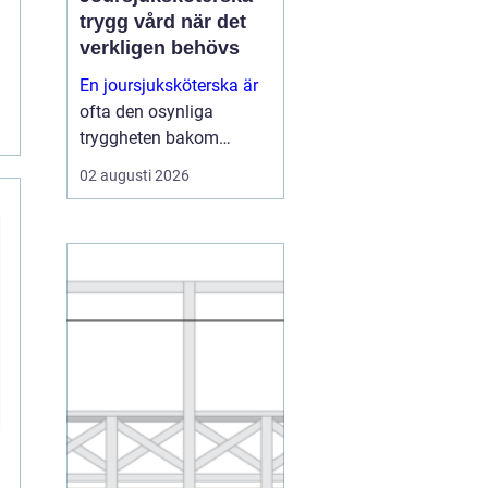
trygg vård när det
verkligen behövs
En joursjuksköterska är
ofta den osynliga
tryggheten bakom
många kommuners,
02 augusti 2026
privata vårdgivares och
boendens verksamhet.
När ordinarie
vårdcentraler har stängt,
hemtjänsten behöver
stöd eller personal på ett
äldreb...