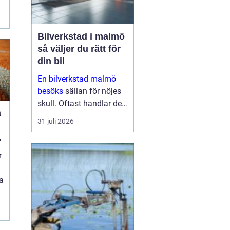
Bilverkstad i malmö
så väljer du rätt för
din bil
En bilverkstad malmö
besöks
sällan för nöjes
skull. Oftast handlar det
a
om att lösa ett problem
31 juli 2026
snabbt, hålla bilen säker
eller förlänga
livslängden på en redan
r
dyr investering. Sam...
a