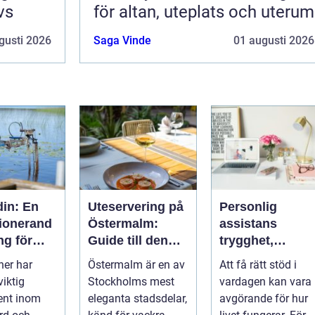
vs
för altan, uteplats och uterum
gusti 2026
Saga Vinde
01 augusti 2026
din: En
Uteservering på
Personlig
tionerand
Östermalm:
assistans
ng för
Guide till den
trygghet,
iljöer
bästa
självbestämma
ner har
Östermalm är en av
Att få rätt stöd i
restaurangen på
de och vardag
viktig
Stockholms mest
vardagen kan vara
Östermalm
på egna villkor
nt inom
eleganta stadsdelar,
avgörande för hur