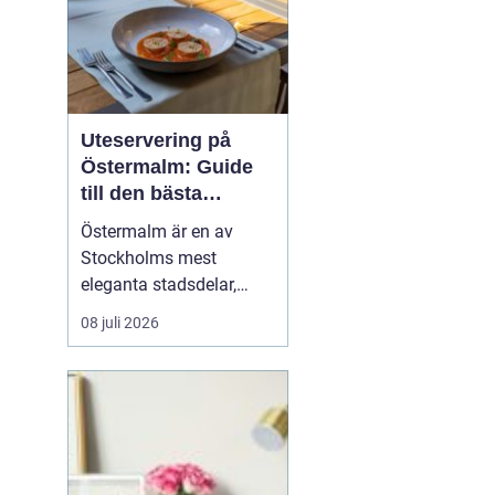
Uteservering på
Östermalm: Guide
till den bästa
restaurangen på
Östermalm är en av
Östermalm
Stockholms mest
eleganta stadsdelar,
känd för vackra kvarter,
08 juli 2026
vackra lägenheter och
exklusiva butiker. Men
här finns även ett rikt
utbud av restauranger,
från gourmetkrogar till
avslappnade ...