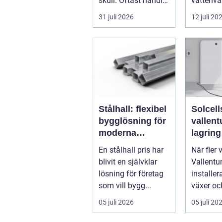
skull. Oftast handlar
vattenvå
det om att lösa ett
muddring
31 juli 2026
12 juli 20
problem snabb...
tack vare 
Stålhall: flexibel
Solcell
bygglösning för
vallentuna
moderna
lagring
verksamheter
elkostn
En stålhall pris har
När fler 
runt
blivit en självklar
Vallentu
lösning för företag
installer
som vill bygg...
växer oc
intresset
05 juli 2026
05 juli 20
energilagr