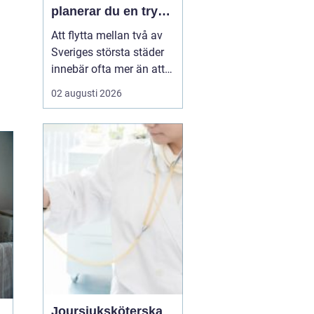
planerar du en trygg
flytt mellan städerna
Att flytta mellan två av
Sveriges största städer
innebär ofta mer än att
bara bära kartonger.
02 augusti 2026
Många ska samordna
jobb, skola, nytt boende
och ibland även
magasinering av möbler.
Med rätt planering och
en pålitlig flyttpartner
kan flytten mellan
Malmö...
Joursjuksköterska