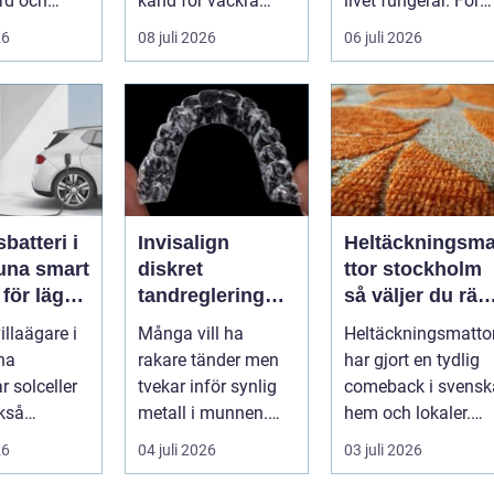
rd och
känd för vackra
livet fungerar. För
sindustri
kvarter,...
många människor
26
08 juli 2026
06 juli 2026
si...
med funkt...
sbatteri i
Invisalign
Heltäckningsm
 smart
diskret
ttor stockholm
 för lägre
tandreglering
så väljer du rätt
ader året
för raka tänder
matta för hem
villaägare i
Många vill ha
Heltäckningsmatto
och kontor
na
rakare tänder men
har gjort en tydlig
ar solceller
tvekar inför synlig
comeback i svensk
kså
metall i munnen.
hem och lokaler.
 för
Här erbjuder
Från att ha varit
26
04 juli 2026
03 juli 2026
ing. Ett ...
Invisalign ett mod...
starkt ...