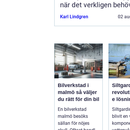
när det verkligen behö
Karl Lindgren
02 au
Bilverkstad i
Siltgar
malmö så väljer
revolu
du rätt för din bil
e lösni
vattenm
En bilverkstad
Siltgardi
malmö besöks
blivit en 
sällan för nöjes
kompone