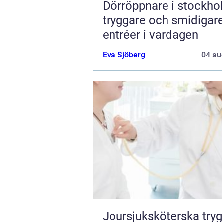
Dörröppnare i stockh
tryggare och smidigar
entréer i vardagen
Eva Sjöberg
04 au
Joursjuksköterska trygg vård