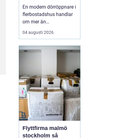
entréer i vardagen
En modern dörröppnare i
flerbostadshus handlar
om mer än
bekvämlighet. Rätt
04 augusti 2026
lösning ökar
tillgängligheten, minskar
slitaget på dörrar och
skapar en tryggare
vardag för både boende
och besökare. När
många människor
passerar samma entré
varje dag blir ...
Flyttfirma malmö
stockholm så