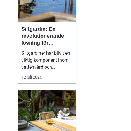
Siltgardin: En
revolutionerande
lösning för
vattenmiljöer
Siltgardiner har blivit en
viktig komponent inom
vattenvård och
muddringsindustri tack
12 juli 2026
vare sin förmåga att
effektivt hantera
sediment och förhindra
spridning av
föroreningar. Denna
artikel belyser hur
siltgardiner fungerar...