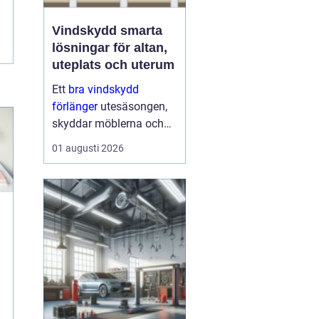
Vindskydd smarta
lösningar för altan,
uteplats och uterum
Ett
bra vindskydd
förlänger
utesäsongen,
skyddar möblerna och
gör altanen mer
01 augusti 2026
ombonad utan att
kännas instängd. Många
upptäcker att ett
genomtänkt vindskydd
kan ge nästan samma
känsla som...
n