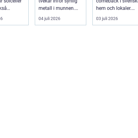
ar solceller
tvekar inför synlig
comeback i svensk
kså
metall i munnen.
hem och lokaler.
 för
Här erbjuder
Från att ha varit
26
04 juli 2026
03 juli 2026
ing. Ett ...
Invisalign ett mod...
starkt ...