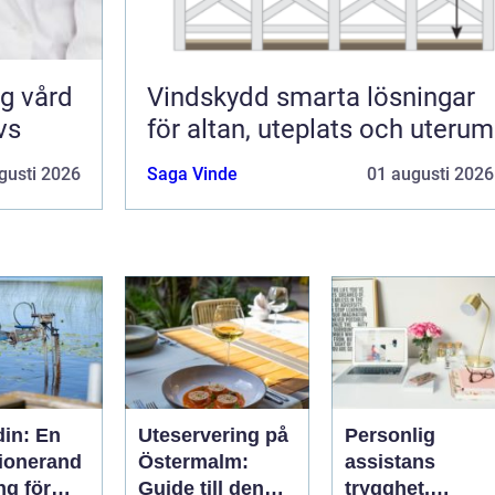
Vindskydd smarta lösningar
vs
för altan, uteplats och uterum
gusti 2026
Saga Vinde
01 augusti 2026
din: En
Uteservering på
Personlig
tionerand
Östermalm:
assistans
ng för
Guide till den
trygghet,