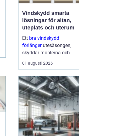
Vindskydd smarta
lösningar för altan,
uteplats och uterum
Ett
bra vindskydd
förlänger
utesäsongen,
skyddar möblerna och
gör altanen mer
01 augusti 2026
ombonad utan att
kännas instängd. Många
upptäcker att ett
genomtänkt vindskydd
kan ge nästan samma
känsla som...