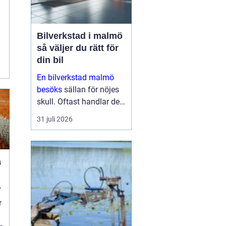
n
Bilverkstad i malmö
så väljer du rätt för
din bil
En bilverkstad malmö
besöks
sällan för nöjes
skull. Oftast handlar det
om att lösa ett problem
31 juli 2026
snabbt, hålla bilen säker
eller förlänga
livslängden på en redan
a
dyr investering. Sam...
r