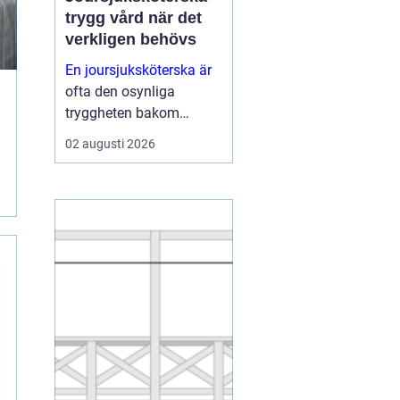
trygg vård när det
verkligen behövs
En joursjuksköterska är
ofta den osynliga
tryggheten bakom
många kommuners,
02 augusti 2026
privata vårdgivares och
boendens verksamhet.
När ordinarie
vårdcentraler har stängt,
hemtjänsten behöver
stöd eller personal på ett
äldreb...