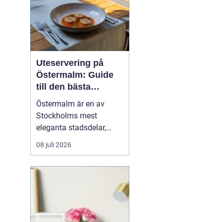
Uteservering på
Östermalm: Guide
till den bästa
restaurangen på
Östermalm är en av
Östermalm
Stockholms mest
eleganta stadsdelar,
känd för vackra kvarter,
08 juli 2026
vackra lägenheter och
exklusiva butiker. Men
här finns även ett rikt
utbud av restauranger,
från gourmetkrogar till
avslappnade ...