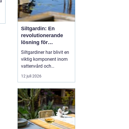
a
Siltgardin: En
revolutionerande
lösning för
vattenmiljöer
Siltgardiner har blivit en
viktig komponent inom
vattenvård och
muddringsindustri tack
12 juli 2026
vare sin förmåga att
effektivt hantera
sediment och förhindra
spridning av
föroreningar. Denna
artikel belyser hur
siltgardiner fungerar...