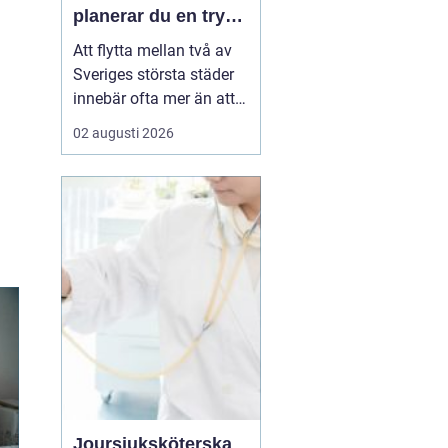
planerar du en trygg
flytt mellan städerna
Att flytta mellan två av
Sveriges största städer
innebär ofta mer än att
bara bära kartonger.
02 augusti 2026
Många ska samordna
jobb, skola, nytt boende
och ibland även
magasinering av möbler.
Med rätt planering och
en pålitlig flyttpartner
kan flytten mellan
Malmö...
Joursjuksköterska