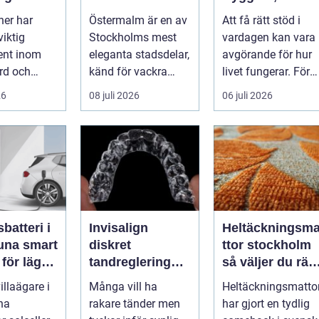
iljöer
bästa
självbestämma
ner har
Östermalm är en av
Att få rätt stöd i
restaurangen på
de och vardag
viktig
Stockholms mest
vardagen kan vara
Östermalm
på egna villkor
nt inom
eleganta stadsdelar,
avgörande för hur
rd och
känd för vackra
livet fungerar. För
sindustri
kvarter,...
många människor
26
08 juli 2026
06 juli 2026
si...
med funkt...
sbatteri i
Invisalign
Heltäckningsm
 smart
diskret
ttor stockholm
 för lägre
tandreglering
så väljer du rätt
ader året
för raka tänder
matta för hem
villaägare i
Många vill ha
Heltäckningsmatto
och kontor
na
rakare tänder men
har gjort en tydlig