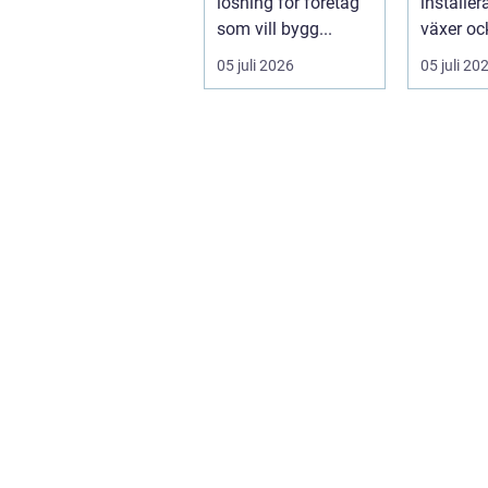
lösning för företag
installer
som vill bygg...
växer oc
intresset
05 juli 2026
05 juli 20
energilagr