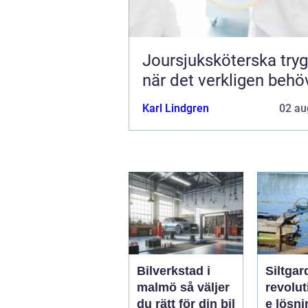
Joursjuksköterska trygg vård
när det verkligen behö
Karl Lindgren
02 au
Bilverkstad i
Siltgar
malmö så väljer
revolu
du rätt för din bil
e lösni