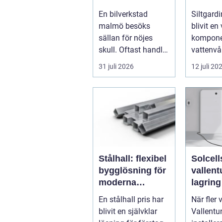
vattenm
En bilverkstad
Siltgardi
malmö besöks
blivit en 
sällan för nöjes
kompone
skull. Oftast handlar
vattenvå
det om att lösa ett
muddring
31 juli 2026
12 juli 20
problem snabb...
tack vare 
Stålhall: flexibel
Solcell
bygglösning för
vallentuna
moderna
lagring
verksamheter
elkostn
En stålhall pris har
När fler 
runt
blivit en självklar
Vallentu