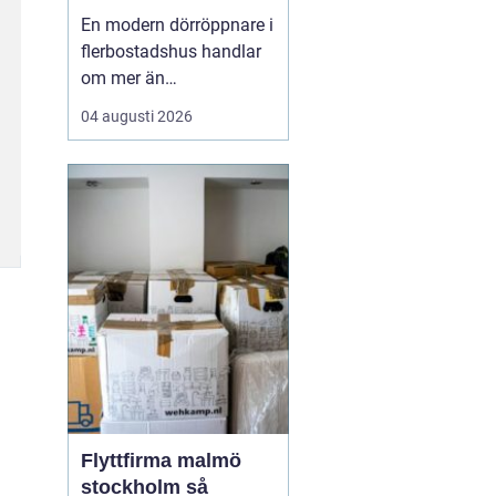
entréer i vardagen
En modern dörröppnare i
flerbostadshus handlar
om mer än
bekvämlighet. Rätt
04 augusti 2026
lösning ökar
tillgängligheten, minskar
slitaget på dörrar och
skapar en tryggare
vardag för både boende
och besökare. När
många människor
passerar samma entré
varje dag blir ...
Flyttfirma malmö
stockholm så