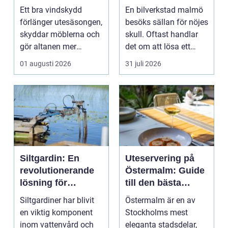
uterum
Ett bra vindskydd
En bilverkstad malmö
förlänger utesäsongen,
besöks sällan för nöjes
skyddar möblerna och
skull. Oftast handlar
gör altanen mer
det om att lösa ett
ombonad utan att
problem snabb...
01 augusti 2026
31 juli 2026
känna...
Siltgardin: En
Uteservering på
revolutionerande
Östermalm: Guide
lösning för
till den bästa
vattenmiljöer
restaurangen på
Siltgardiner har blivit
Östermalm är en av
Östermalm
en viktig komponent
Stockholms mest
inom vattenvård och
eleganta stadsdelar,