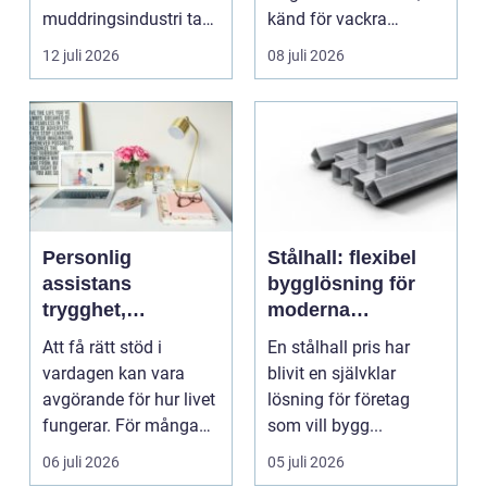
muddringsindustri tack
känd för vackra
vare si...
kvarter,...
12 juli 2026
08 juli 2026
Personlig
Stålhall: flexibel
assistans
bygglösning för
trygghet,
moderna
självbestämmande
verksamheter
Att få rätt stöd i
En stålhall pris har
och vardag på
vardagen kan vara
blivit en självklar
egna villkor
avgörande för hur livet
lösning för företag
fungerar. För många
som vill bygg...
människor med funkt...
06 juli 2026
05 juli 2026