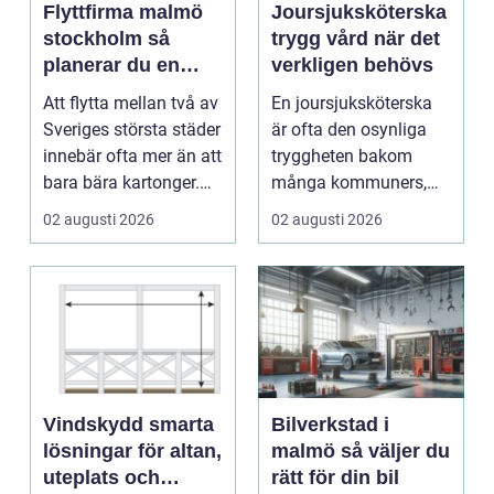
Flyttfirma malmö
Joursjuksköterska
stockholm så
trygg vård när det
planerar du en
verkligen behövs
trygg flytt mellan
Att flytta mellan två av
En joursjuksköterska
städerna
Sveriges största städer
är ofta den osynliga
innebär ofta mer än att
tryggheten bakom
bara bära kartonger.
många kommuners,
Många ...
privata vårdgivares
02 augusti 2026
02 augusti 2026
och ...
Vindskydd smarta
Bilverkstad i
lösningar för altan,
malmö så väljer du
uteplats och
rätt för din bil