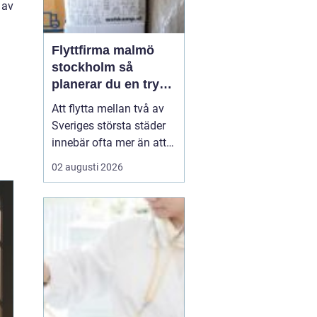
 av
Flyttfirma malmö
stockholm så
planerar du en trygg
flytt mellan städerna
Att flytta mellan två av
Sveriges största städer
innebär ofta mer än att
bara bära kartonger.
02 augusti 2026
Många ska samordna
jobb, skola, nytt boende
och ibland även
magasinering av möbler.
Med rätt planering och
en pålitlig flyttpartner
kan flytten mellan
Malmö...