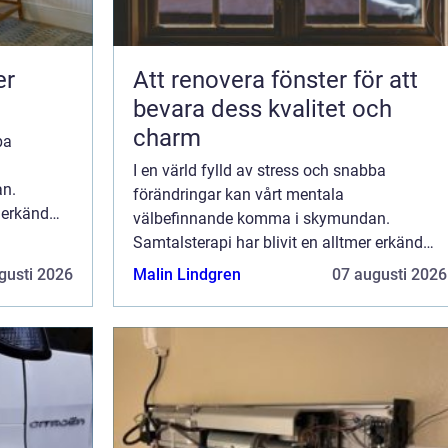
er
Att renovera fönster för att
bevara dess kvalitet och
charm
ba
I en värld fylld av stress och snabba
n.
förändringar kan vårt mentala
r erkänd
välbefinnande komma i skymundan.
ska och
Samtalsterapi har blivit en alltmer erkänd
metod för att hantera olika psykiska och
gusti 2026
Malin Lindgren
07 augusti 2026
emotionella utmaningar. Genom...