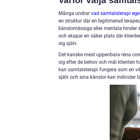
Varför välja samtal
Många undrar
vad samtalsterapi ege
en struktur där en legitimerad terape
känslomässiga eller mentala hinder 
och skapar en säker plats där klient
sig själv.
Det kanske mest uppenbara rena conv
sig efter de behov och mål klienten h
kan samtalsterapi fungera som en vik
själv och sina känslor kan individer l