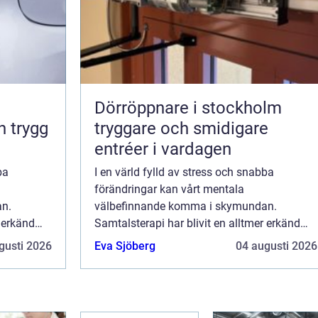
Dörröppnare i stockholm
tryggare och smidigare
entréer i vardagen
ba
I en värld fylld av stress och snabba
förändringar kan vårt mentala
n.
välbefinnande komma i skymundan.
r erkänd
Samtalsterapi har blivit en alltmer erkänd
ska och
metod för att hantera olika psykiska och
gusti 2026
Eva Sjöberg
04 augusti 2026
emotionella utmaningar. Genom...