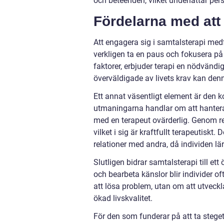
och beteenden, vilket underlättar per
Fördelarna med att 
Att engagera sig i samtalsterapi medfö
verkligen ta en paus och fokusera på
faktorer, erbjuder terapi en nödvändig
överväldigade av livets krav kan denn
Ett annat väsentligt element är den k
utmaningarna handlar om att hantera 
med en terapeut ovärderlig. Genom r
vilket i sig är kraftfullt terapeutisk
relationer med andra, då individen lär
Slutligen bidrar samtalsterapi till e
och bearbeta känslor blir individer of
att lösa problem, utan om att utveckl
ökad livskvalitet.
För den som funderar på att ta steg