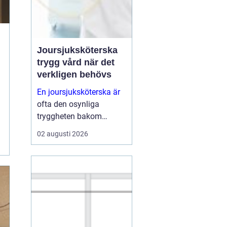
Joursjuksköterska
trygg vård när det
verkligen behövs
En joursjuksköterska är
ofta den osynliga
tryggheten bakom
många kommuners,
02 augusti 2026
privata vårdgivares och
boendens verksamhet.
När ordinarie
vårdcentraler har stängt,
hemtjänsten behöver
stöd eller personal på ett
äldreb...