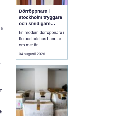
Dörröppnare i
stockholm tryggare
och smidigare
na
entréer i vardagen
En modern dörröppnare i
flerbostadshus handlar
om mer än
bekvämlighet. Rätt
04 augusti 2026
n
lösning ökar
,
tillgängligheten, minskar
slitaget på dörrar och
skapar en tryggare
vardag för både boende
och besökare. När
om
många människor
passerar samma entré
varje dag blir ...
ch