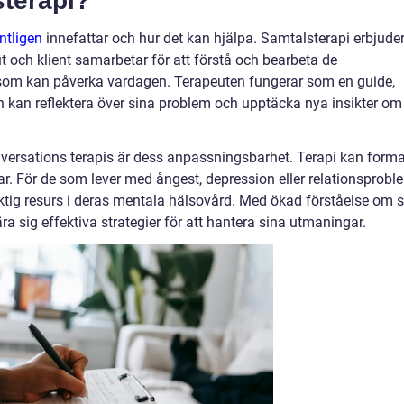
sterapi?
ntligen
innefattar och hur det kan hjälpa. Samtalsterapi erbjude
ut och klient samarbetar för att förstå och bearbeta de
som kan påverka vardagen. Terapeuten fungerar som en guide,
en kan reflektera över sina problem och upptäcka nya insikter om
ersations terapis är dess anpassningsbarhet. Terapi kan form
ar. För de som lever med ångest, depression eller relationsprobl
tig resurs i deras mentala hälsovård. Med ökad förståelse om s
ära sig effektiva strategier för att hantera sina utmaningar.