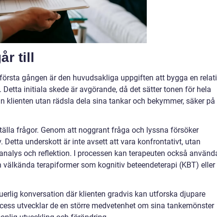
r till
r första gången är den huvudsakliga uppgiften att bygga en relat
 Detta initiala skede är avgörande, då det sätter tonen för hela
an klienten utan rädsla dela sina tankar och bekymmer, säker på 
 ställa frågor. Genom att noggrant fråga och lyssna försöker
. Detta underskott är inte avsett att vara konfrontativt, utan
analys och reflektion. I processen kan terapeuten också använd
n välkända terapiformer som kognitiv beteendeterapi (KBT) eller
uerlig konversation där klienten gradvis kan utforska djupare
ocess utvecklar de en större medvetenhet om sina tankemönster