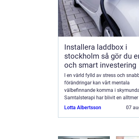
Installera laddbox i
stockholm så gör du en trygg
och smart investering
I en värld fylld av stress och snab
förändringar kan vårt mentala
välbefinnande komma i skymunda
Samtalsterapi har blivit en alltme
metod för att hantera olika psyki
Lotta Albertsson
07 au
emotionella utmaningar. Genom...