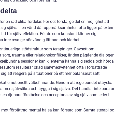
sonlig utveckling och förändring.
delta
r en rad olika fördelar. För det första, ge det en möjlighet att
 sig själva. I en värld där uppmärksamheten ofta ligger på exter
 tid för självreflektion. För de som konstant känner sig
a inre resa ge nödvändig lättnad och klarhet.
ontinuerliga stödstruktur som terapin ger. Oavsett om
sorg, trauma eller relationskonflikter, är den pågående dialoge
egelbundna sessioner kan klienterna känna sig sedda och hörda
t. Dessutom resulterar ökad självmedvetenhet ofta i förbättrade
 sig att reagera på situationer på ett mer balanserat sätt.
tt ökat emotionellt välbefinnande. Genom att regelbundet uttrycka
ta mer självsäkra och trygga i sig själva. Det handlar inte bara 
a en djupare förståelse och acceptans av sig själv som leder till
et mot förbättrad mental hälsa kan företag som Samtalsterapi o