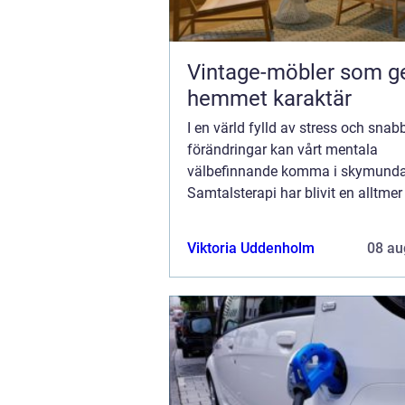
Vintage-möbler som g
hemmet karaktär
I en värld fylld av stress och snab
förändringar kan vårt mentala
välbefinnande komma i skymunda
Samtalsterapi har blivit en alltme
metod för att hantera olika psyki
emotionella utmaningar. Genom...
Viktoria Uddenholm
08 au