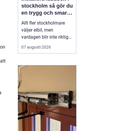
stockholm så gör du
en trygg och smart
investering
Allt fler stockholmare
väljer elbil, men
vardagen blir inte riktigt
smidig förrän
ion
07 augusti 2026
laddningen fungerar
enkelt hemma, i
att
föreningen eller på
jobbet.
Att installera
laddbox Stockholm
handlar
inte bar...
a