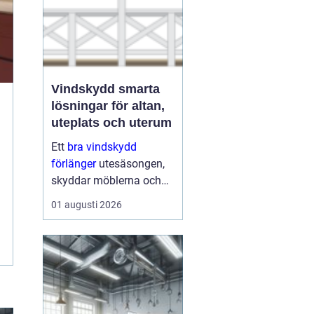
Vindskydd smarta
lösningar för altan,
uteplats och uterum
Ett
bra vindskydd
förlänger
utesäsongen,
skyddar möblerna och
gör altanen mer
01 augusti 2026
ombonad utan att
kännas instängd. Många
upptäcker att ett
genomtänkt vindskydd
kan ge nästan samma
känsla som...