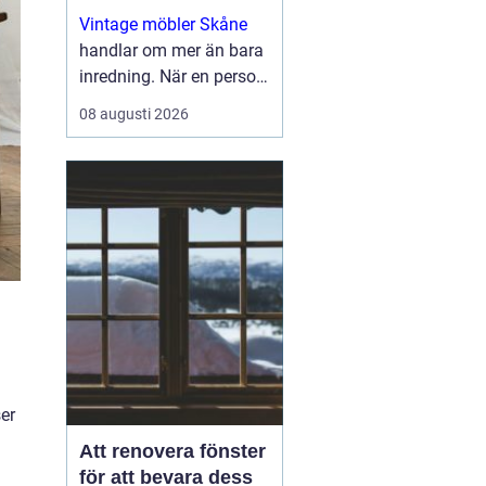
Vintage möbler Skåne
handlar om mer än bara
inredning. När en person
väljer en äldre stol, ett
08 augusti 2026
sidobord i teak eller en
tidstypisk taklampa,
välje...
er
Att renovera fönster
för att bevara dess