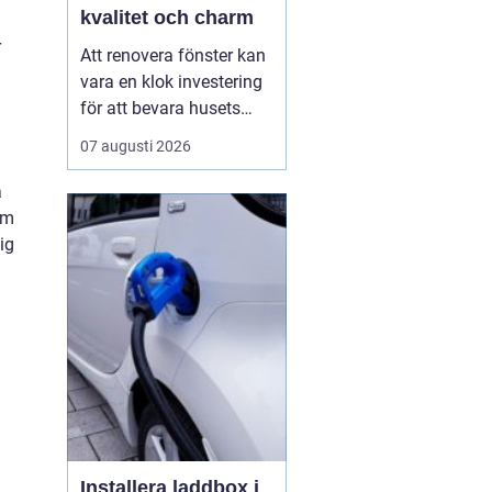
kvalitet och charm
r
Att renovera fönster kan
vara en klok investering
för att bevara husets
ursprungliga charm
07 augusti 2026
samtidigt som man ökar
energieffektiviteten.
a
Göteborgs Fönster är ett
em
företag med lång
ig
erfarenhet av att
renovera och ...
Installera laddbox i