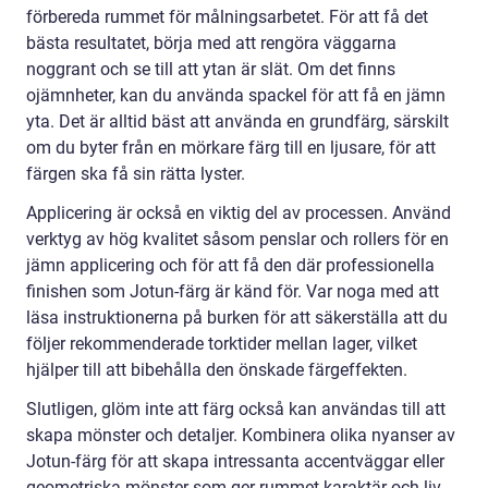
förbereda rummet för målningsarbetet. För att få det
bästa resultatet, börja med att rengöra väggarna
noggrant och se till att ytan är slät. Om det finns
ojämnheter, kan du använda spackel för att få en jämn
yta. Det är alltid bäst att använda en grundfärg, särskilt
om du byter från en mörkare färg till en ljusare, för att
färgen ska få sin rätta lyster.
Applicering är också en viktig del av processen. Använd
verktyg av hög kvalitet såsom penslar och rollers för en
jämn applicering och för att få den där professionella
finishen som Jotun-färg är känd för. Var noga med att
läsa instruktionerna på burken för att säkerställa att du
följer rekommenderade torktider mellan lager, vilket
hjälper till att bibehålla den önskade färgeffekten.
Slutligen, glöm inte att färg också kan användas till att
skapa mönster och detaljer. Kombinera olika nyanser av
Jotun-färg för att skapa intressanta accentväggar eller
geometriska mönster som ger rummet karaktär och liv.