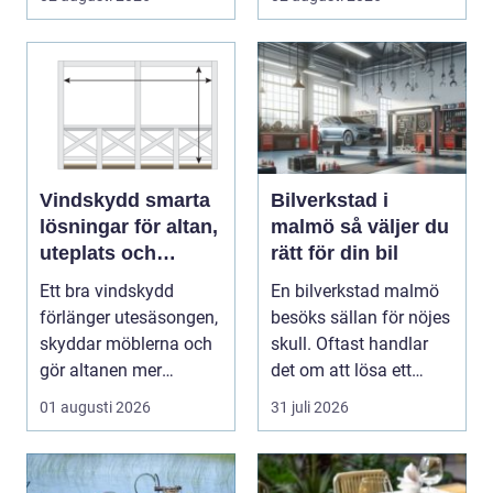
...
Vindskydd smarta
Bilverkstad i
lösningar för altan,
malmö så väljer du
uteplats och
rätt för din bil
uterum
Ett bra vindskydd
En bilverkstad malmö
förlänger utesäsongen,
besöks sällan för nöjes
skyddar möblerna och
skull. Oftast handlar
gör altanen mer
det om att lösa ett
ombonad utan att
problem snabb...
01 augusti 2026
31 juli 2026
känna...