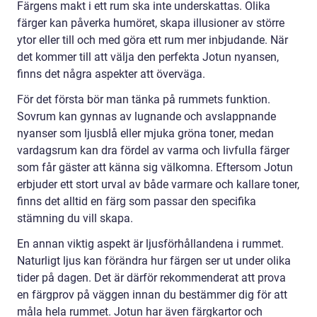
Färgens makt i ett rum ska inte underskattas. Olika
färger kan påverka humöret, skapa illusioner av större
ytor eller till och med göra ett rum mer inbjudande. När
det kommer till att välja den perfekta Jotun nyansen,
finns det några aspekter att överväga.
För det första bör man tänka på rummets funktion.
Sovrum kan gynnas av lugnande och avslappnande
nyanser som ljusblå eller mjuka gröna toner, medan
vardagsrum kan dra fördel av varma och livfulla färger
som får gäster att känna sig välkomna. Eftersom Jotun
erbjuder ett stort urval av både varmare och kallare toner,
finns det alltid en färg som passar den specifika
stämning du vill skapa.
En annan viktig aspekt är ljusförhållandena i rummet.
Naturligt ljus kan förändra hur färgen ser ut under olika
tider på dagen. Det är därför rekommenderat att prova
en färgprov på väggen innan du bestämmer dig för att
måla hela rummet. Jotun har även färgkartor och