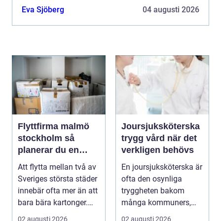
välja rät...
Eva Sjöberg
04 augusti 2026
Flyttfirma malmö
Joursjuksköterska
stockholm så
trygg vård när det
planerar du en
verkligen behövs
trygg flytt mellan
Att flytta mellan två av
En joursjuksköterska är
städerna
Sveriges största städer
ofta den osynliga
innebär ofta mer än att
tryggheten bakom
bara bära kartonger.
många kommuners,
Många ...
privata vårdgivares och
02 augusti 2026
02 augusti 2026