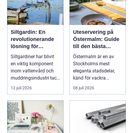
Siltgardin: En
Uteservering på
revolutionerande
Östermalm: Guide
lösning för
till den bästa
vattenmiljöer
restaurangen på
Siltgardiner har blivit
Östermalm är en av
Östermalm
en viktig komponent
Stockholms mest
inom vattenvård och
eleganta stadsdelar,
muddringsindustri tack
känd för vackra
vare si...
kvarter,...
12 juli 2026
08 juli 2026