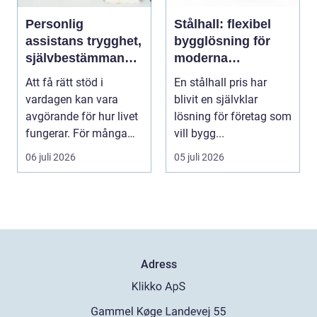
Personlig
Stålhall: flexibel
assistans trygghet,
bygglösning för
självbestämmande
moderna
och vardag på
verksamheter
Att få rätt stöd i
En stålhall pris har
egna villkor
vardagen kan vara
blivit en självklar
avgörande för hur livet
lösning för företag som
fungerar. För många
vill bygg...
människor med funkt...
06 juli 2026
05 juli 2026
Adress