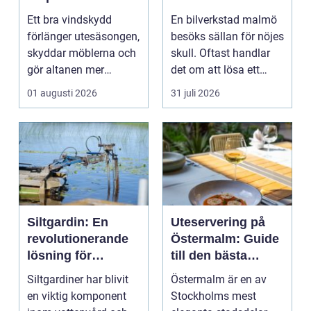
uterum
Ett bra vindskydd
En bilverkstad malmö
förlänger utesäsongen,
besöks sällan för nöjes
skyddar möblerna och
skull. Oftast handlar
gör altanen mer
det om att lösa ett
ombonad utan att
problem snabb...
01 augusti 2026
31 juli 2026
känna...
Siltgardin: En
Uteservering på
revolutionerande
Östermalm: Guide
lösning för
till den bästa
vattenmiljöer
restaurangen på
Siltgardiner har blivit
Östermalm är en av
Östermalm
en viktig komponent
Stockholms mest