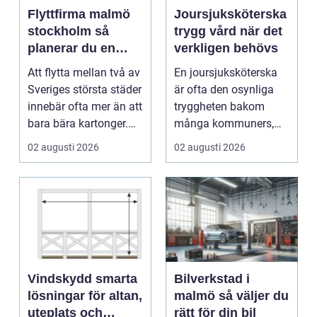
Flyttfirma malmö
Joursjuksköterska
stockholm så
trygg vård när det
planerar du en
verkligen behövs
trygg flytt mellan
Att flytta mellan två av
En joursjuksköterska
städerna
Sveriges största städer
är ofta den osynliga
innebär ofta mer än att
tryggheten bakom
bara bära kartonger.
många kommuners,
Många ...
privata vårdgivares
02 augusti 2026
02 augusti 2026
och ...
Vindskydd smarta
Bilverkstad i
lösningar för altan,
malmö så väljer du
uteplats och
rätt för din bil