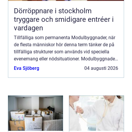
Dörröppnare i stockholm
tryggare och smidigare entréer i
vardagen
Tillfälliga som permanenta Modulbyggnader, när
de flesta människor hör denna term tänker de på
tillfälliga strukturer som används vid speciella
evenemang eller nödsituationer. Modulbyggnader
kan visserligen användas för dessa ändamål, men
Eva Sjöberg
04 augusti 2026
det finns m...