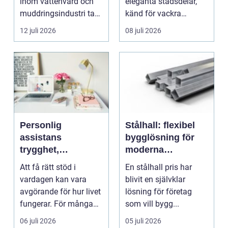
inom vattenvård och
eleganta stadsdelar,
muddringsindustri tack
känd för vackra
vare si...
kvarter,...
12 juli 2026
08 juli 2026
Personlig
Stålhall: flexibel
assistans
bygglösning för
trygghet,
moderna
självbestämmande
verksamheter
Att få rätt stöd i
En stålhall pris har
och vardag på
vardagen kan vara
blivit en självklar
egna villkor
avgörande för hur livet
lösning för företag
fungerar. För många
som vill bygg...
människor med funkt...
06 juli 2026
05 juli 2026