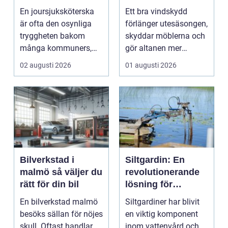
uterum
En joursjuksköterska
Ett bra vindskydd
är ofta den osynliga
förlänger utesäsongen,
tryggheten bakom
skyddar möblerna och
många kommuners,
gör altanen mer
privata vårdgivares
ombonad utan att
02 augusti 2026
01 augusti 2026
och ...
känna...
Bilverkstad i
Siltgardin: En
malmö så väljer du
revolutionerande
rätt för din bil
lösning för
vattenmiljöer
En bilverkstad malmö
Siltgardiner har blivit
besöks sällan för nöjes
en viktig komponent
skull. Oftast handlar
inom vattenvård och