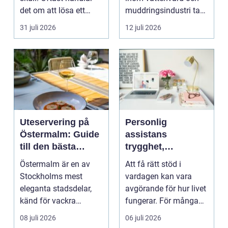
det om att lösa ett
muddringsindustri tack
problem snabb...
vare si...
31 juli 2026
12 juli 2026
Uteservering på
Personlig
Östermalm: Guide
assistans
till den bästa
trygghet,
restaurangen på
självbestämmande
Östermalm är en av
Att få rätt stöd i
Östermalm
och vardag på
Stockholms mest
vardagen kan vara
egna villkor
eleganta stadsdelar,
avgörande för hur livet
känd för vackra
fungerar. För många
kvarter,...
människor med funkt...
08 juli 2026
06 juli 2026