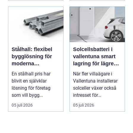
Stålhall: flexibel
Solcellsbatteri i
bygglösning för
vallentuna smart
moderna
lagring för lägre
verksamheter
elkostnader året
En stålhall pris har
När fler villaägare i
runt
blivit en självklar
Vallentuna installerar
lösning för företag
solceller växer också
som vill bygg...
intresset för
energilagring. Ett ...
05 juli 2026
05 juli 2026