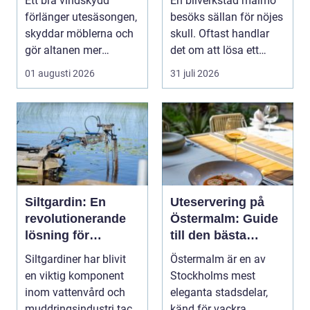
Ett bra vindskydd
En bilverkstad malmö
förlänger utesäsongen,
besöks sällan för nöjes
skyddar möblerna och
skull. Oftast handlar
gör altanen mer
det om att lösa ett
ombonad utan att
problem snabb...
01 augusti 2026
31 juli 2026
känna...
Siltgardin: En
Uteservering på
revolutionerande
Östermalm: Guide
lösning för
till den bästa
vattenmiljöer
restaurangen på
Siltgardiner har blivit
Östermalm är en av
Östermalm
en viktig komponent
Stockholms mest
inom vattenvård och
eleganta stadsdelar,
muddringsindustri tack
känd för vackra