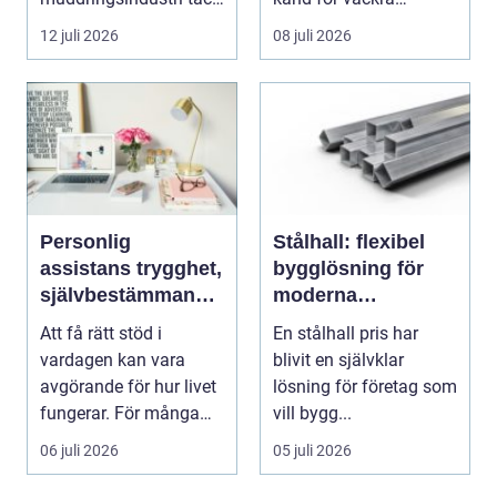
vare si...
kvarter,...
12 juli 2026
08 juli 2026
Personlig
Stålhall: flexibel
assistans trygghet,
bygglösning för
självbestämmande
moderna
och vardag på
verksamheter
Att få rätt stöd i
En stålhall pris har
egna villkor
vardagen kan vara
blivit en självklar
avgörande för hur livet
lösning för företag som
fungerar. För många
vill bygg...
människor med funkt...
06 juli 2026
05 juli 2026