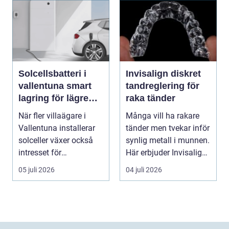
Solcellsbatteri i
Invisalign diskret
vallentuna smart
tandreglering för
lagring för lägre
raka tänder
elkostnader året
När fler villaägare i
Många vill ha rakare
runt
Vallentuna installerar
tänder men tvekar inför
solceller växer också
synlig metall i munnen.
intresset för
Här erbjuder Invisalign
energilagring. Ett ...
ett mod...
05 juli 2026
04 juli 2026