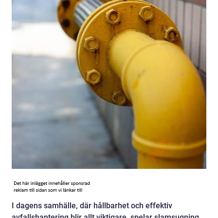
I dagens samhälle, där hållbarhet och effektiv
avfallshantering blir allt viktigare, spelar slamsugning