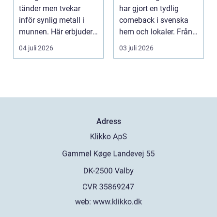
kontor
tänder men tvekar
har gjort en tydlig
inför synlig metall i
comeback i svenska
munnen. Här erbjuder
hem och lokaler. Från
Invisalign ett mod...
att ha varit starkt ...
04 juli 2026
03 juli 2026
Adress
web:
www.klikko.dk