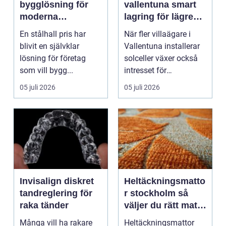
bygglösning för
vallentuna smart
moderna
lagring för lägre
verksamheter
elkostnader året
En stålhall pris har
När fler villaägare i
runt
blivit en självklar
Vallentuna installerar
lösning för företag
solceller växer också
som vill bygg...
intresset för
energilagring. Ett ...
05 juli 2026
05 juli 2026
Invisalign diskret
Heltäckningsmatto
tandreglering för
r stockholm så
raka tänder
väljer du rätt matta
för hem och
Många vill ha rakare
Heltäckningsmattor