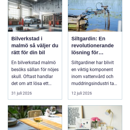
Bilverkstad i
Siltgardin: En
malmö så väljer du
revolutionerande
rätt för din bil
lösning för
vattenmiljöer
En bilverkstad malmö
Siltgardiner har blivit
besöks sällan för nöjes
en viktig komponent
skull. Oftast handlar
inom vattenvård och
det om att lösa ett
muddringsindustri tack
problem snabb...
vare si...
31 juli 2026
12 juli 2026