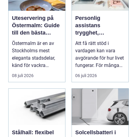
Uteservering på
Personlig
Östermalm: Guide
assistans
till den bästa
trygghet,
restaurangen på
självbestämmande
Östermalm är en av
Att få rätt stöd i
Östermalm
och vardag på
Stockholms mest
vardagen kan vara
egna villkor
eleganta stadsdelar,
avgörande för hur livet
känd för vackra
fungerar. För många
kvarter,...
människor med funkt...
08 juli 2026
06 juli 2026
Stålhall: flexibel
Solcellsbatteri i