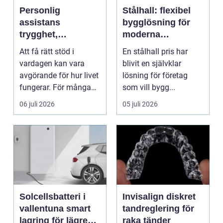
Personlig
Stålhall: flexibel
assistans
bygglösning för
trygghet,
moderna
självbestämmande
verksamheter
Att få rätt stöd i
En stålhall pris har
och vardag på
vardagen kan vara
blivit en självklar
egna villkor
avgörande för hur livet
lösning för företag
fungerar. För många
som vill bygg...
människor med funkt...
06 juli 2026
05 juli 2026
Solcellsbatteri i
Invisalign diskret
vallentuna smart
tandreglering för
lagring för lägre
raka tänder