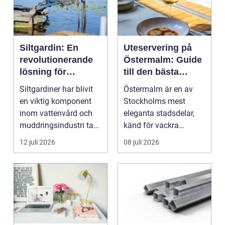
Siltgardin: En
Uteservering på
revolutionerande
Östermalm: Guide
lösning för
till den bästa
vattenmiljöer
restaurangen på
Siltgardiner har blivit
Östermalm är en av
Östermalm
en viktig komponent
Stockholms mest
inom vattenvård och
eleganta stadsdelar,
muddringsindustri tack
känd för vackra
vare si...
kvarter,...
12 juli 2026
08 juli 2026