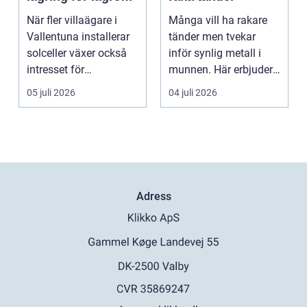
elkostnader året
När fler villaägare i
Många vill ha rakare
runt
Vallentuna installerar
tänder men tvekar
solceller växer också
inför synlig metall i
intresset för
munnen. Här erbjuder
energilagring. Ett ...
Invisalign ett mod...
05 juli 2026
04 juli 2026
Adress