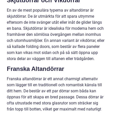
Skjutdörrar och Vikdörrar
En av de mest populära typerna av altandörrar är
skjutdörrar. De är utmärkta för att spara utrymme
eftersom de inte svänger utåt eller inåt de glider längs
en bana. Skjutdörrar är idealiska för moderna hem och
framhäver den sömlösa övergången mellan inomhus
och utomhusmiljöer. En annan variant är vikdörrar, eller
så kallade folding doors, som består av flera paneler
som kan vikas mot sidan och på så sätt öppna upp
stora delar av väggen till altanen eller trädgården.
Franska Altandörrar
Franska altandörrar är ett annat charmigt alternativ
som lägger till en traditionell och romantisk känsla till
ditt hem. De består av ett par dörrar som båda kan
öppnas för att skapa en bred passage. Dessa dörrar är
ofta utrustade med stora glasrutor som sträcker sig
från topp till botten, vilket ger maximalt med naturligt