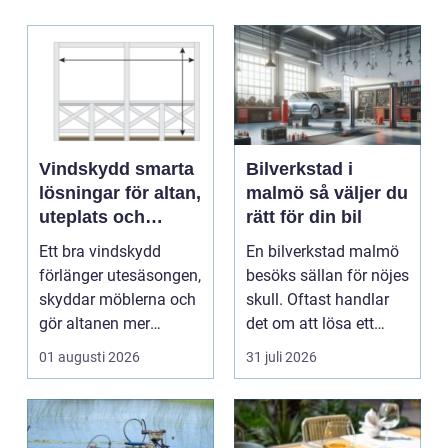
Vindskydd smarta
Bilverkstad i
lösningar för altan,
malmö så väljer du
uteplats och
rätt för din bil
uterum
Ett bra vindskydd
En bilverkstad malmö
förlänger utesäsongen,
besöks sällan för nöjes
skyddar möblerna och
skull. Oftast handlar
gör altanen mer
det om att lösa ett
ombonad utan att
problem snabb...
01 augusti 2026
31 juli 2026
känna...