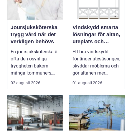
Joursjuksköterska
Vindskydd smarta
trygg vård när det
lösningar för altan,
verkligen behövs
uteplats och
uterum
En joursjuksköterska är
Ett bra vindskydd
ofta den osynliga
förlänger utesäsongen,
tryggheten bakom
skyddar möblerna och
många kommuners,
gör altanen mer
privata vårdgivares och
ombonad utan att
02 augusti 2026
01 augusti 2026
...
känna...