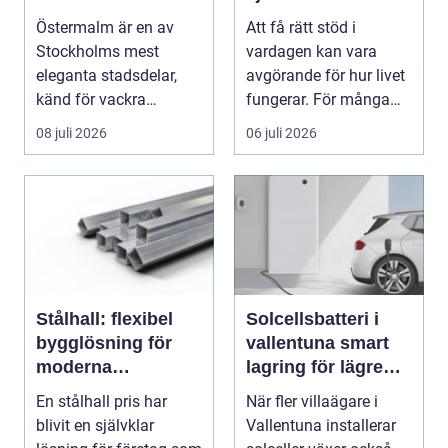
restaurangen på
och vardag på
Östermalm är en av
Att få rätt stöd i
Östermalm
egna villkor
Stockholms mest
vardagen kan vara
eleganta stadsdelar,
avgörande för hur livet
känd för vackra
fungerar. För många
kvarter,...
människor med funkt...
08 juli 2026
06 juli 2026
Stålhall: flexibel
Solcellsbatteri i
bygglösning för
vallentuna smart
moderna
lagring för lägre
verksamheter
elkostnader året
En stålhall pris har
När fler villaägare i
runt
blivit en självklar
Vallentuna installerar