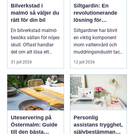
Bilverkstad i
Siltgardin: En
malmö så väljer du
revolutionerande
rätt för din bil
lösning för
vattenmiljöer
En bilverkstad malmö
Siltgardiner har blivit
besöks sällan för nöjes
en viktig komponent
skull. Oftast handlar
inom vattenvård och
det om att lösa ett
muddringsindustri tack
problem snabb...
vare si...
31 juli 2026
12 juli 2026
Uteservering på
Personlig
Östermalm: Guide
assistans trygghet,
till den bästa
självbestämmande