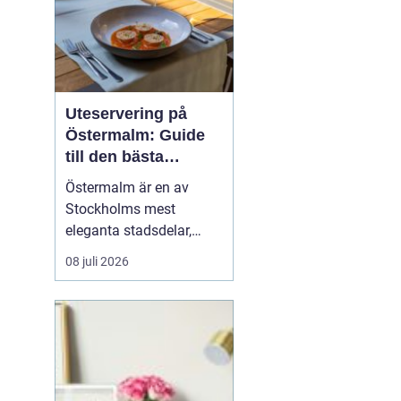
Uteservering på
Östermalm: Guide
till den bästa
restaurangen på
Östermalm är en av
Östermalm
Stockholms mest
eleganta stadsdelar,
känd för vackra kvarter,
08 juli 2026
vackra lägenheter och
exklusiva butiker. Men
här finns även ett rikt
utbud av restauranger,
från gourmetkrogar till
avslappnade ...