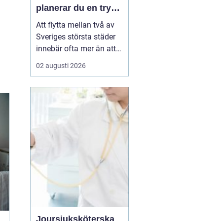
planerar du en trygg
flytt mellan städerna
Att flytta mellan två av
Sveriges största städer
innebär ofta mer än att
bara bära kartonger.
02 augusti 2026
Många ska samordna
jobb, skola, nytt boende
och ibland även
magasinering av möbler.
Med rätt planering och
en pålitlig flyttpartner
kan flytten mellan
Malmö...
Joursjuksköterska