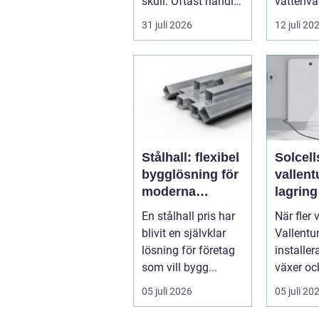
skull. Oftast handlar
vattenvå
det om att lösa ett
muddring
31 juli 2026
12 juli 20
problem snabb...
tack vare 
Stålhall: flexibel
Solcell
bygglösning för
vallentuna
moderna
lagring
verksamheter
elkostn
En stålhall pris har
När fler 
runt
blivit en självklar
Vallentu
lösning för företag
installer
som vill bygg...
växer oc
intresset
05 juli 2026
05 juli 20
energilagr