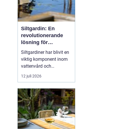
Siltgardin: En
revolutionerande
lösning för
vattenmiljöer
Siltgardiner har blivit en
viktig komponent inom
vattenvård och
muddringsindustri tack
12 juli 2026
vare sin förmåga att
effektivt hantera
sediment och förhindra
spridning av
föroreningar. Denna
artikel belyser hur
siltgardiner fungerar...