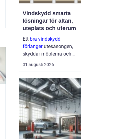
Vindskydd smarta
lösningar för altan,
uteplats och uterum
Ett
bra vindskydd
förlänger
utesäsongen,
skyddar möblerna och
gör altanen mer
01 augusti 2026
ombonad utan att
kännas instängd. Många
upptäcker att ett
genomtänkt vindskydd
kan ge nästan samma
känsla som...
n