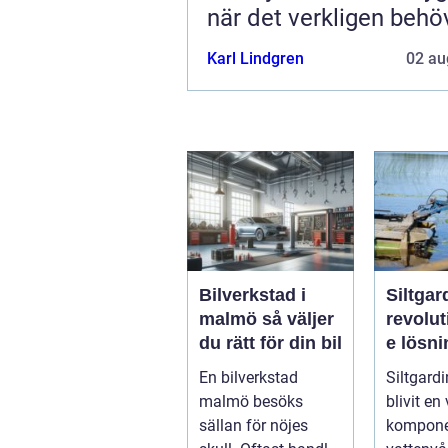
när det verkligen behö
Karl Lindgren
02 au
Bilverkstad i
Siltgar
malmö så väljer
revolu
du rätt för din bil
e lösni
vattenm
En bilverkstad
Siltgardi
malmö besöks
blivit en 
sällan för nöjes
kompone