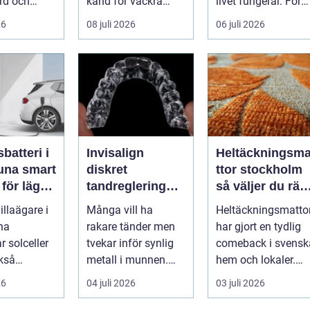
rd och
känd för vackra
livet fungerar. För
sindustri
kvarter,...
många människor
26
08 juli 2026
06 juli 2026
si...
med funkt...
sbatteri i
Invisalign
Heltäckningsm
 smart
diskret
ttor stockholm
 för lägre
tandreglering
så väljer du rätt
ader året
för raka tänder
matta för hem
villaägare i
Många vill ha
Heltäckningsmatto
och kontor
na
rakare tänder men
har gjort en tydlig
ar solceller
tvekar inför synlig
comeback i svensk
kså
metall i munnen.
hem och lokaler.
 för
Här erbjuder
Från att ha varit
26
04 juli 2026
03 juli 2026
ing. Ett ...
Invisalign ett mod...
starkt ...