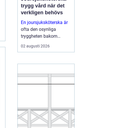
trygg vård när det
verkligen behövs
En joursjuksköterska är
ofta den osynliga
tryggheten bakom
många kommuners,
02 augusti 2026
privata vårdgivares och
boendens verksamhet.
När ordinarie
vårdcentraler har stängt,
hemtjänsten behöver
stöd eller personal på ett
äldreb...