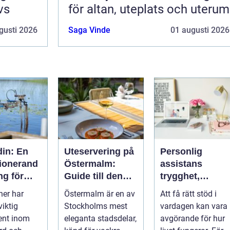
vs
för altan, uteplats och uterum
gusti 2026
Saga Vinde
01 augusti 2026
din: En
Uteservering på
Personlig
tionerand
Östermalm:
assistans
ng för
Guide till den
trygghet,
iljöer
bästa
självbestämma
ner har
Östermalm är en av
Att få rätt stöd i
restaurangen på
de och vardag
viktig
Stockholms mest
vardagen kan vara
Östermalm
på egna villkor
nt inom
eleganta stadsdelar,
avgörande för hur