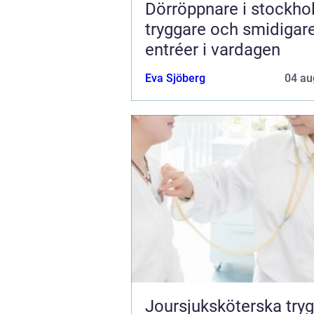
Dörröppnare i stockh
tryggare och smidigar
entréer i vardagen
Eva Sjöberg
04 au
Joursjuksköterska trygg vård