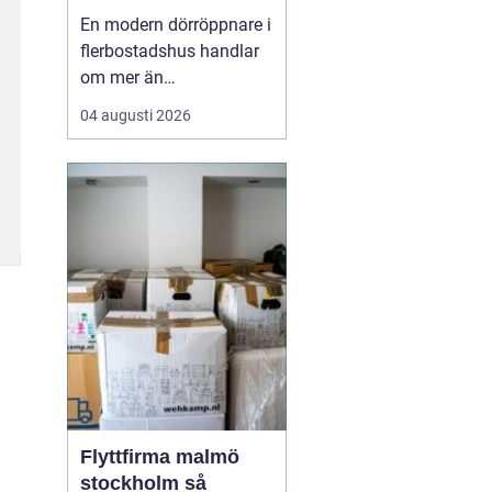
entréer i vardagen
En modern dörröppnare i
flerbostadshus handlar
om mer än
bekvämlighet. Rätt
04 augusti 2026
lösning ökar
tillgängligheten, minskar
slitaget på dörrar och
skapar en tryggare
vardag för både boende
och besökare. När
många människor
passerar samma entré
varje dag blir ...
Flyttfirma malmö
stockholm så