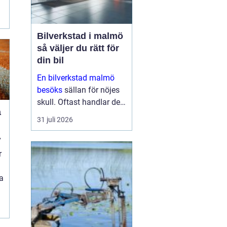
Bilverkstad i malmö
så väljer du rätt för
din bil
En bilverkstad malmö
besöks
sällan för nöjes
skull. Oftast handlar det
a
om att lösa ett problem
31 juli 2026
snabbt, hålla bilen säker
eller förlänga
livslängden på en redan
r
dyr investering. Sam...
a