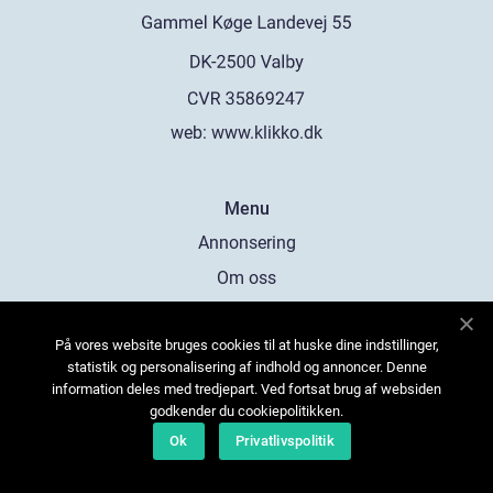
web:
www.klikko.dk
Menu
Annonsering
Om oss
Cookies
På vores website bruges cookies til at huske dine indstillinger,
Kontakta oss
statistik og personalisering af indhold og annoncer. Denne
Sitemap
information deles med tredjepart. Ved fortsat brug af websiden
godkender du cookiepolitikken.
Ok
Privatlivspolitik